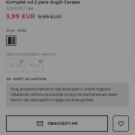
Komplet od 2 para dugih čarapa
2,00 EUR
/
1 par
3,99
EUR
9,99
EUR
Boja
-
crno
Veličina
(dostupno uskoro)
36-38
39-41
Vodič za veličine
Ovaj proizvod trenutno nije dostupan u online trgovini.
Odaberite veličinu proizvoda za koji ste zainteresirani kako
bismo vas obavijestili o njegovoj dostupnosti.
OBAVIJESTI ME