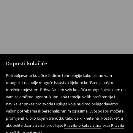
Dopusti kolačiće
Potrebljavamo kolačiće ili slične tehnologije kako bismo vam
omogućili najbolje moguće iskustvo tijekom korištenja našim
mrežnim mjestom. Prihvaćanjem svih kolačića omogućujete nam da
vam zajamčimo ugodnu kupnju na temelju vaših preferencija i
navika jer prikaz proizvoda i usluga koje nudimo prilagođavamo
vašim potrebama ili personaliziranim oglasima. Svoj odabir možete
promijeniti u bilo kojem trenutku tako da kliknete na „Postavke”, a
ako želite doznati više, pročitajte
Pravila o kolačićima
oraz
Pravila
o zaštiti privatnosti
.