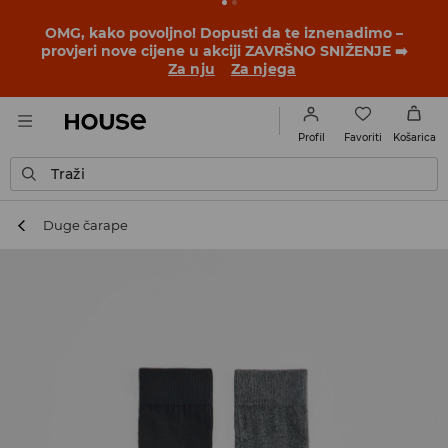
BACK TO SCHOOL
📒
Najbolje priče počinju prije prvog
školskog zvona. Započni školsku godinu u novom
outfitu!
Za nju
Za njega
Favoriti
Profil
Košarica
Traži
Duge čarape