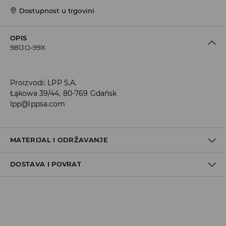
Dostupnost u trgovini
OPIS
981JO-99X
Proizvodi
:
LPP S.A.
Łąkowa 39/44, 80-769 Gdańsk
lpp@lppsa.com
MATERIJAL I ODRŽAVANJE
DOSTAVA I POVRAT
PRVA TKANINA
:
70% PAMUK, 27% POLIESTERSKO VLAKNO, 3%
ELASTANSKO VLAKNO
Uvjeti dostave
Zbog velikog broja narudžbi je trenutno rok za dostavu
5-7 radnih dana. Hvala na razumijevanju