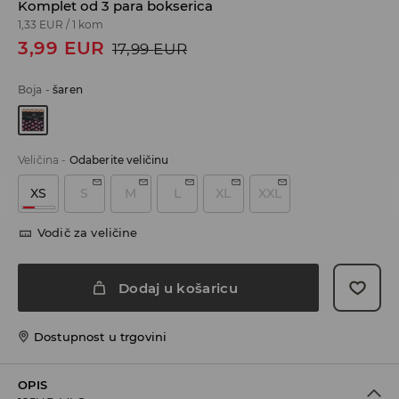
Komplet od 3 para bokserica
1,33 EUR
/
1 kom
3,99
EUR
17,99
EUR
Boja
-
šaren
Veličina
-
Odaberite veličinu
XS
S
M
L
XL
XXL
Vodič za veličine
Dodaj u košaricu
Dostupnost u trgovini
OPIS