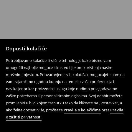
Dopusti kolačiće
Potrebljavamo kolačiće ili slične tehnologije kako bismo vam
omogućili najbolje moguće iskustvo tijekom korištenja našim
mrežnim mjestom. Prihvaćanjem svih kolačića omogućujete nam da
vam zajamčimo ugodnu kupnju na temelju vaših preferencija i
navika jer prikaz proizvoda i usluga koje nudimo prilagođavamo
vašim potrebama ili personaliziranim oglasima. Svoj odabir možete
promijeniti u bilo kojem trenutku tako da kliknete na „Postavke”, a
ako želite doznati više, pročitajte
Pravila o kolačićima
oraz
Pravila
o zaštiti privatnosti
.