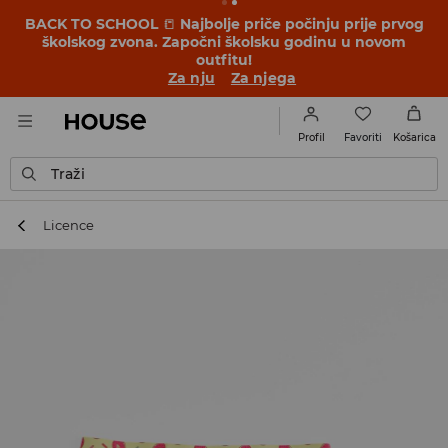
BACK TO SCHOOL
📒
Najbolje priče počinju prije prvog
školskog zvona. Započni školsku godinu u novom
outfitu!
Za nju
Za njega
Favoriti
Profil
Košarica
Traži
Licence