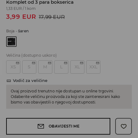
Komplet od 3 para bokserica
1,33 EUR
/
1 kom
3,99
EUR
17,99
EUR
Boja
-
šaren
Veličina
(dostupno uskoro)
XS
S
M
L
XL
XXL
Vodič za veličine
Ovaj proizvod trenutno nije dostupan u online trgovini.
Odaberite veličinu proizvoda za koji ste zainteresirani kako
bismo vas obavijestili o njegovoj dostupnosti.
OBAVIJESTI ME