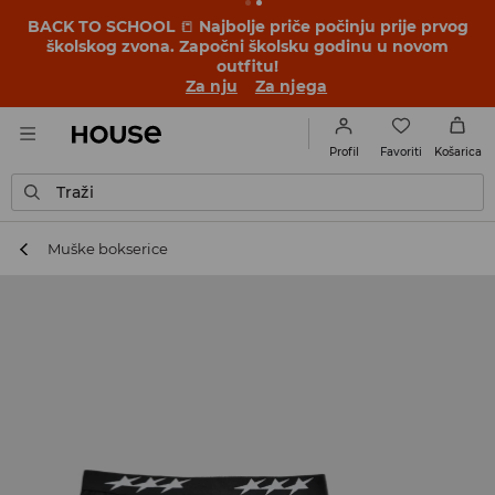
BACK TO SCHOOL
📒
Najbolje priče počinju prije prvog
školskog zvona. Započni školsku godinu u novom
outfitu!
Za nju
Za njega
Favoriti
Profil
Košarica
Traži
Muške bokserice