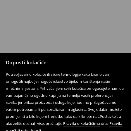
Dopusti kolačiće
Potrebljavamo kolačiće ili slične tehnologije kako bismo vam
omogućili najbolje moguće iskustvo tijekom korištenja našim
mrežnim mjestom. Prihvaćanjem svih kolačića omogućujete nam da
vam zajamčimo ugodnu kupnju na temelju vaših preferencija i
navika jer prikaz proizvoda i usluga koje nudimo prilagođavamo
vašim potrebama ili personaliziranim oglasima. Svoj odabir možete
promijeniti u bilo kojem trenutku tako da kliknete na „Postavke”, a
ako želite doznati više, pročitajte
Pravila o kolačićima
oraz
Pravila
o zaštiti privatnosti
.