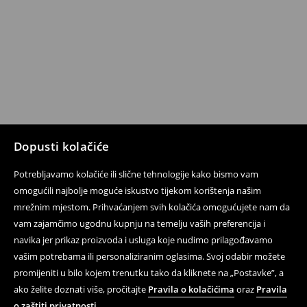
Dopusti kolačiće
Potrebljavamo kolačiće ili slične tehnologije kako bismo vam
omogućili najbolje moguće iskustvo tijekom korištenja našim
mrežnim mjestom. Prihvaćanjem svih kolačića omogućujete nam da
vam zajamčimo ugodnu kupnju na temelju vaših preferencija i
navika jer prikaz proizvoda i usluga koje nudimo prilagođavamo
vašim potrebama ili personaliziranim oglasima. Svoj odabir možete
promijeniti u bilo kojem trenutku tako da kliknete na „Postavke”, a
ako želite doznati više, pročitajte
Pravila o kolačićima
oraz
Pravila
o zaštiti privatnosti
.