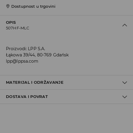
Dostupnost u trgovini
OPIS
507HF-MLC
Proizvodi
:
LPP S.A.
Łąkowa 39/44, 80-769 Gdańsk
lpp@lppsa.com
MATERIJAL I ODRŽAVANJE
DOSTAVA I POVRAT
95% PAMUK, 5% ELASTANSKO VLAKNO
Uvjeti dostave
Zbog velikog broja narudžbi je trenutno rok za dostavu
5-7 radnih dana. Hvala na razumijevanju