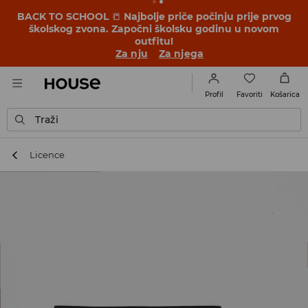
BACK TO SCHOOL
📒
Najbolje priče počinju prije prvog
školskog zvona. Započni školsku godinu u novom
outfitu!
Za nju
Za njega
Favoriti
Profil
Košarica
Traži
Licence