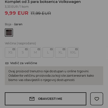
Komplet od 3 para bokserica Volkswagen
3,33 EUR
/
1 kom
9,99
EUR
17,99
EUR
Boja
-
šaren
Veličina
(rasprodano)
XS
S
M
L
XL
XXL
Vodič za veličine
Ovaj proizvod trenutno nije dostupan u online trgovini.
Odaberite veličinu proizvoda za koji ste zainteresirani kako
bismo vas obavijestili o njegovoj dostupnosti.
OBAVIJESTI ME