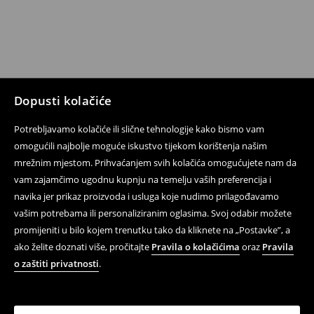
Dopusti kolačiće
Potrebljavamo kolačiće ili slične tehnologije kako bismo vam
omogućili najbolje moguće iskustvo tijekom korištenja našim
mrežnim mjestom. Prihvaćanjem svih kolačića omogućujete nam da
vam zajamčimo ugodnu kupnju na temelju vaših preferencija i
navika jer prikaz proizvoda i usluga koje nudimo prilagođavamo
vašim potrebama ili personaliziranim oglasima. Svoj odabir možete
promijeniti u bilo kojem trenutku tako da kliknete na „Postavke”, a
ako želite doznati više, pročitajte
Pravila o kolačićima
oraz
Pravila
o zaštiti privatnosti
.