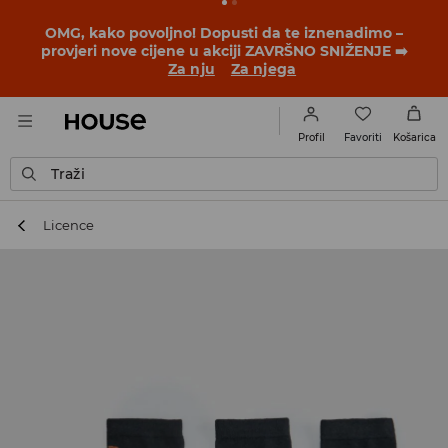
OMG, kako povoljno! Dopusti da te iznenadimo –
provjeri nove cijene u akciji ZAVRŠNO SNIŽENJE ➡️
Za nju
Za njega
Favoriti
Profil
Košarica
Traži
Licence