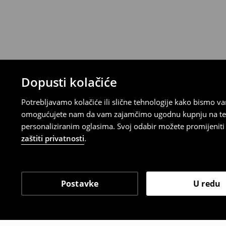
Proizvodi kupljeni u online trgovini mogu
od datuma isporuke. Proizvodi moraju biti
etikete, biti neoštećeni i ne smiju imati t
Povrat možete napraviti u bilo kojoj Hou
Republici Hrvatskoj ili putem obrasca do
gdje ćete odabrati metodu besplatnog po
⟶
Povrat i izmjene u E-Trgovini
Dopusti kolačiće
Potrebljavamo kolačiće ili slične tehnologije kako bismo 
omogućujete nam da vam zajamčimo ugodnu kupnju na temelj
personaliziranim oglasima. Svoj odabir možete promijeniti u
zaštiti privatnosti
.
Postavke
U redu