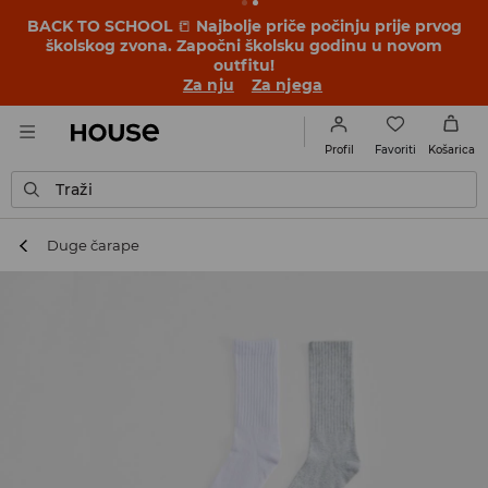
BACK TO SCHOOL
📒
Najbolje priče počinju prije prvog
školskog zvona. Započni školsku godinu u novom
outfitu!
Za nju
Za njega
Favoriti
Profil
Košarica
Traži
Duge čarape