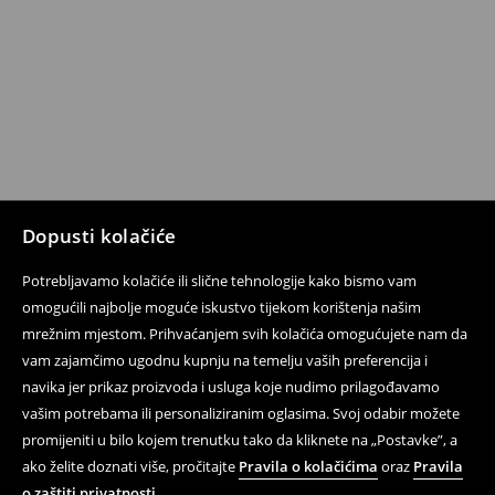
Dopusti kolačiće
Potrebljavamo kolačiće ili slične tehnologije kako bismo vam
omogućili najbolje moguće iskustvo tijekom korištenja našim
mrežnim mjestom. Prihvaćanjem svih kolačića omogućujete nam da
vam zajamčimo ugodnu kupnju na temelju vaših preferencija i
navika jer prikaz proizvoda i usluga koje nudimo prilagođavamo
vašim potrebama ili personaliziranim oglasima. Svoj odabir možete
promijeniti u bilo kojem trenutku tako da kliknete na „Postavke”, a
ako želite doznati više, pročitajte
Pravila o kolačićima
oraz
Pravila
o zaštiti privatnosti
.