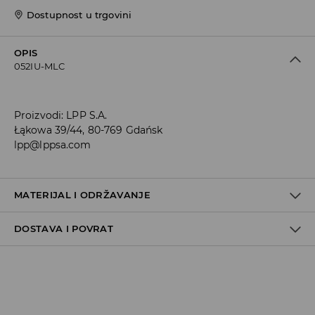
Dostupnost u trgovini
OPIS
052IU-MLC
Proizvodi
:
LPP S.A.
Łąkowa 39/44, 80-769 Gdańsk
lpp@lppsa.com
MATERIJAL I ODRŽAVANJE
DOSTAVA I POVRAT
60% PAMUK, 33% POLIESTERSKO VLAKNO, 3% ELASTODIENSKO
VLAKNO, 2% ELASTANSKO VLAKNO, 2% POLIAMIDNO VLAKNO
Uvjeti dostave
Zbog velikog broja narudžbi je trenutno rok za dostavu
5-7 radnih dana. Hvala na razumijevanju