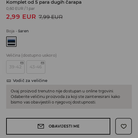
Komplet od 5 para dugih čarapa
0,60 EUR
/
1 par
2,99
EUR
7,99
EUR
Boja
-
šaren
Veličina
(dostupno uskoro)
39-42
43-46
Vodič za veličine
Ovaj proizvod trenutno nije dostupan u online trgovini.
Odaberite veličinu proizvoda za koji ste zainteresirani kako
bismo vas obavijestili o njegovoj dostupnosti.
OBAVIJESTI ME