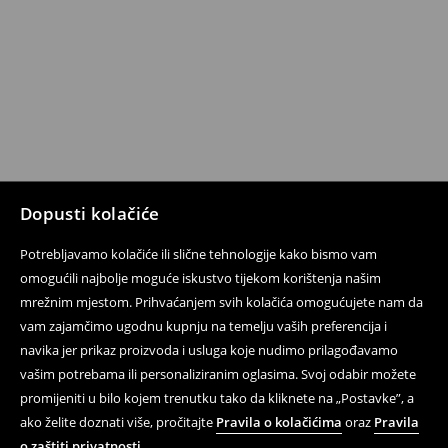
Dopusti kolačiće
Potrebljavamo kolačiće ili slične tehnologije kako bismo vam
omogućili najbolje moguće iskustvo tijekom korištenja našim
mrežnim mjestom. Prihvaćanjem svih kolačića omogućujete nam da
vam zajamčimo ugodnu kupnju na temelju vaših preferencija i
navika jer prikaz proizvoda i usluga koje nudimo prilagođavamo
vašim potrebama ili personaliziranim oglasima. Svoj odabir možete
promijeniti u bilo kojem trenutku tako da kliknete na „Postavke”, a
ako želite doznati više, pročitajte
Pravila o kolačićima
oraz
Pravila
o zaštiti privatnosti
.