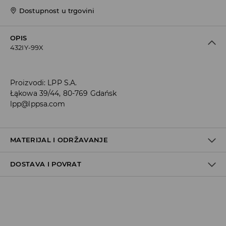
Dostupnost u trgovini
OPIS
432IY-99X
Proizvodi
:
LPP S.A.
Łąkowa 39/44, 80-769 Gdańsk
lpp@lppsa.com
MATERIJAL I ODRŽAVANJE
DOSTAVA I POVRAT
70% PAMUK, 27% POLIESTERSKO VLAKNO, 3% ELASTANSKO
VLAKNO
Uvjeti dostave
Zbog velikog broja narudžbi je trenutno rok za dostavu
5-7 radnih dana. Hvala na razumijevanju