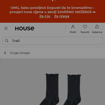
BACK TO SCHOOL
📒
Najbolje priče počinju prije prvog
školskog zvona. Započni školsku godinu u novom
outfitu!
Za nju
Za njega
Favoriti
Profil
Košarica
Traži
Duge čarape