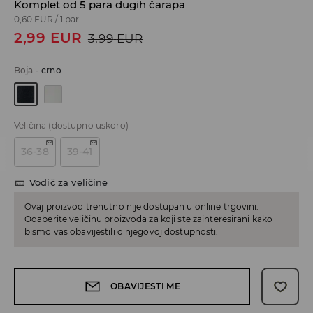
Komplet od 5 para dugih čarapa
0,60 EUR
/
1 par
2,99
EUR
3,99
EUR
Boja
-
crno
Veličina
(dostupno uskoro)
36-38
39-41
Vodič za veličine
Ovaj proizvod trenutno nije dostupan u online trgovini.
Odaberite veličinu proizvoda za koji ste zainteresirani kako
bismo vas obavijestili o njegovoj dostupnosti.
OBAVIJESTI ME