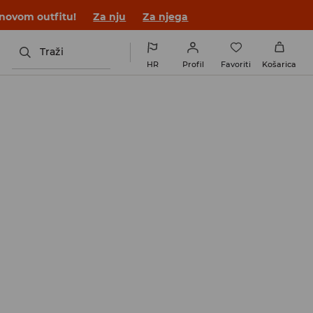
 novom outfitu!
Za nju
Za njega
Traži
HR
Profil
Favoriti
Košarica