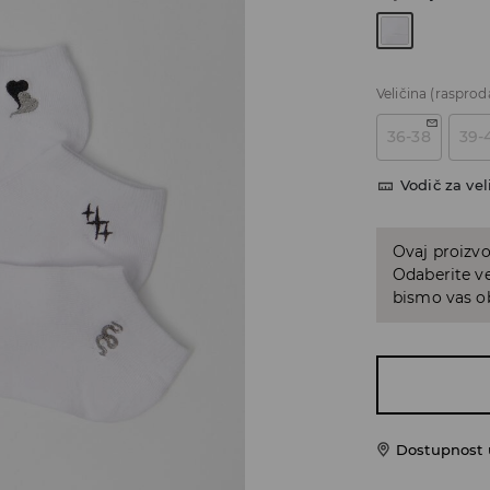
Veličina
(rasprod
36-38
39-
Vodič za vel
Ovaj proizvo
Odaberite ve
bismo vas ob
Dostupnost u