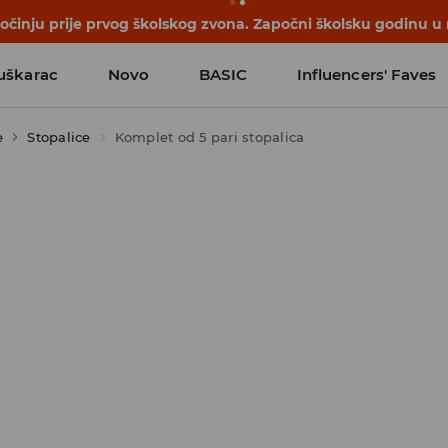
počinju prije prvog školskog zvona. Započni školsku godinu u
uškarac
Novo
BASIC
Influencers' Faves
e
Stopalice
Komplet od 5 pari stopalica