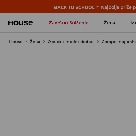
BACK TO SCHOOL
📒
Najbolje priče 
Završno Sniženje
Žena
M
House
Žena
Obuća i modni dodaci
Čarape, najlonk