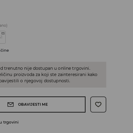
ano)
41
ičine
d trenutno nije dostupan u online trgovini.
ličinu proizvoda za koji ste zainteresirani kako
avijestili o njegovoj dostupnosti.
OBAVIJESTI ME
 trgovini