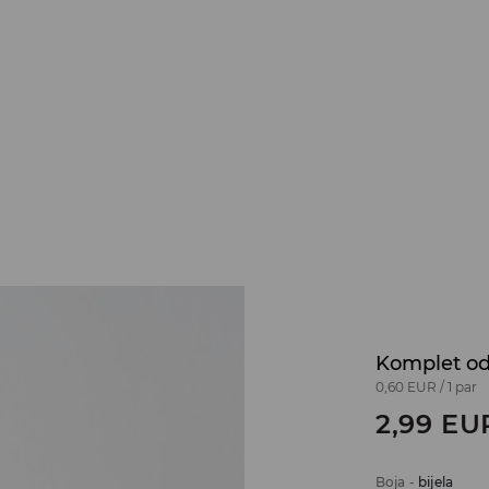
Komplet od 
0,60 EUR
/
1 par
2,99
EU
Boja
-
bijela