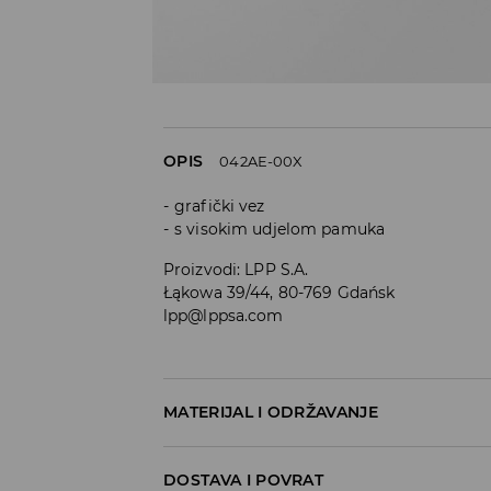
OPIS
042AE-00X
grafički vez
s visokim udjelom pamuka
Proizvodi
:
LPP S.A.
Łąkowa 39/44, 80-769 Gdańsk
lpp@lppsa.com
MATERIJAL I ODRŽAVANJE
Materijal I
:
70% PAMUK, 27% POLIAMIDNO VLAK
DOSTAVA I POVRAT