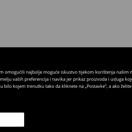
 biti vraćeni u roku od 30 dana
 u izvornom stanju, imati sve
ragove nošenja.
sebrand prodavaonici u
stupnog na našim stranicama,
vrata.
vam omogućili najbolje moguće iskustvo tijekom korištenja našim
u vaših preferencija i navika jer prikaz proizvoda i usluga k
 bilo kojem trenutku tako da kliknete na „Postavke”, a ako želite 