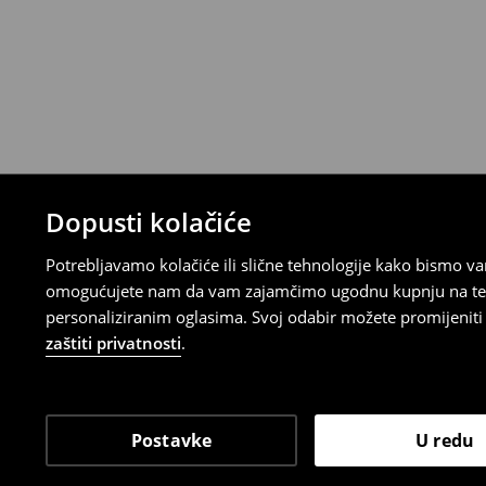
Proizvodi kupljeni u online trgovini mogu
od datuma isporuke. Proizvodi moraju biti
etikete, biti neoštećeni i ne smiju imati t
Povrat možete napraviti u bilo kojoj Hou
Republici Hrvatskoj ili putem obrasca do
gdje ćete odabrati metodu besplatnog po
⟶
Povrat i izmjene u E-Trgovini
Dopusti kolačiće
Potrebljavamo kolačiće ili slične tehnologije kako bismo 
omogućujete nam da vam zajamčimo ugodnu kupnju na temelj
personaliziranim oglasima. Svoj odabir možete promijeniti u
zaštiti privatnosti
.
Postavke
U redu