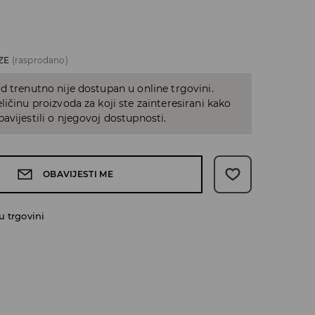
ZE
(rasprodano)
d trenutno nije dostupan u online trgovini.
ličinu proizvoda za koji ste zainteresirani kako
avijestili o njegovoj dostupnosti.
OBAVIJESTI ME
 trgovini