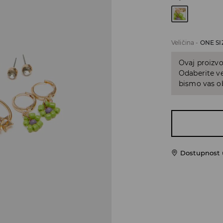
Veličina
-
ONE SI
Ovaj proizvo
Odaberite ve
bismo vas ob
Dostupnost u