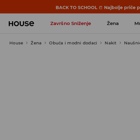
BACK TO SCHOOL
📒
Najbolje priče 
Završno Sniženje
Žena
M
House
Žena
Obuća i modni dodaci
Nakit
Naušni