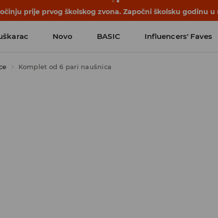
počinju prije prvog školskog zvona. Započni školsku godinu u
uškarac
Novo
BASIC
Influencers' Faves
ce
Komplet od 6 pari naušnica