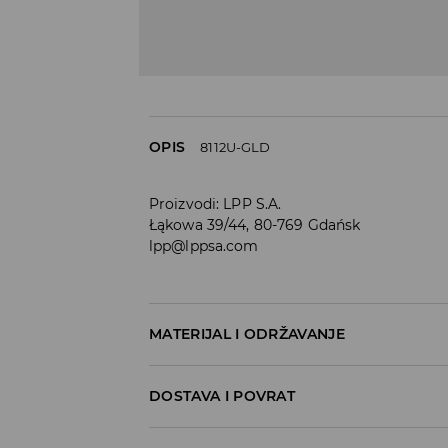
OPIS
8112U-GLD
Proizvodi
:
LPP S.A.
Łąkowa 39/44, 80-769 Gdańsk
lpp@lppsa.com
MATERIJAL I ODRŽAVANJE
Materijal I
:
50% CINK, 20% MJED, 10% STAKLO, 
DOSTAVA I POVRAT
Uvjeti dostave