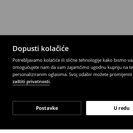
Proizvodi kupljeni u online trgovini mogu
od datuma isporuke. Proizvodi moraju biti
etikete, biti neoštećeni i ne smiju imati t
Povrat možete napraviti u bilo kojoj Hou
Republici Hrvatskoj ili putem obrasca do
gdje ćete odabrati metodu besplatnog po
⟶
Povrat i izmjene u E-Trgovini
Dopusti kolačiće
Potrebljavamo kolačiće ili slične tehnologije kako bismo 
omogućujete nam da vam zajamčimo ugodnu kupnju na temelj
personaliziranim oglasima. Svoj odabir možete promijeniti u
zaštiti privatnosti
.
Postavke
U redu