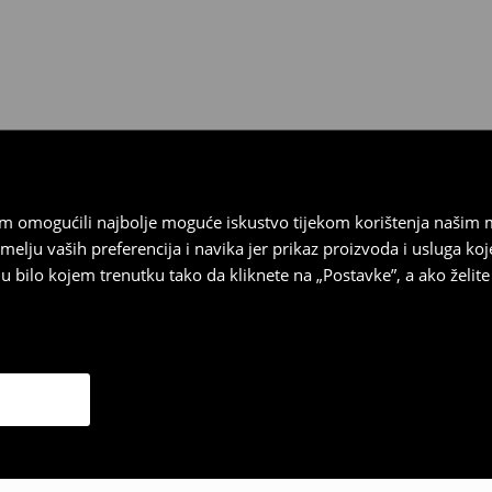
 biti vraćeni u roku od 30 dana
 u izvornom stanju, imati sve
ragove nošenja.
sebrand prodavaonici u
stupnog na našim stranicama,
vrata.
vam omogućili najbolje moguće iskustvo tijekom korištenja našim
u vaših preferencija i navika jer prikaz proizvoda i usluga k
 bilo kojem trenutku tako da kliknete na „Postavke”, a ako želite 