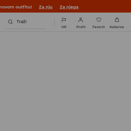
 novom outfitu!
Za nju
Za njega
Traži
HR
Profil
Favoriti
Košarica