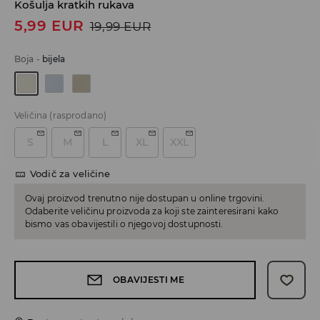
Košulja kratkih rukava
5,99
EUR
19,99
EUR
Boja
-
bijela
Veličina
(rasprodano)
S
M
L
XL
XXL
Vodič za veličine
Ovaj proizvod trenutno nije dostupan u online trgovini.
Odaberite veličinu proizvoda za koji ste zainteresirani kako
bismo vas obavijestili o njegovoj dostupnosti.
OBAVIJESTI ME