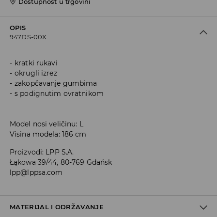
Dostupnost u trgovini
OPIS
947DS-00X
kratki rukavi
okrugli izrez
zakopčavanje gumbima
s podignutim ovratnikom
Model nosi veličinu: L
Visina modela: 186 cm
Proizvodi
:
LPP S.A.
Łąkowa 39/44, 80-769 Gdańsk
lpp@lppsa.com
MATERIJAL I ODRŽAVANJE