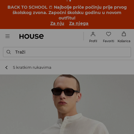
BACK TO SCHOOL
📒
Najbolje priče počinju prije prvog
školskog zvona. Započni školsku godinu u novom
outfitu!
Za nju
Za njega
Favoriti
Profil
Košarica
Traži
S kratkim rukavima