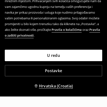
mrežnim mjestom. Prihvaćanjem svih kolačića omogućujete nam da
vam zajamčimo ugodnu kupnju na temelju vaših preferencija i
navika jer prikaz proizvoda i usluga koje nudimo prilagođavamo
vašim potrebama ili personaliziranim oglasima. Svoj odabir možete
promijeniti u bilo kojem trenutku tako da kliknete na „Postavke”, a
ako želite doznati više, pročitajte
Pravila o kolačićima
oraz
Pravila
o zaštiti privatnosti
.
U redu
Postavke
Hrvatska (Croatia)