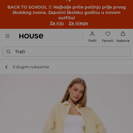
BACK TO SCHOOL
📒
Najbolje priče počinju prije prvog
školskog zvona. Započni školsku godinu u novom
outfitu!
Za nju
Za njega
Favoriti
Profil
Košarica
Traži
S dugim rukavima