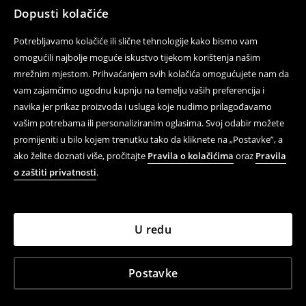
Dopusti kolačiće
Potrebljavamo kolačiće ili slične tehnologije kako bismo vam
omogućili najbolje moguće iskustvo tijekom korištenja našim
mrežnim mjestom. Prihvaćanjem svih kolačića omogućujete nam da
vam zajamčimo ugodnu kupnju na temelju vaših preferencija i
navika jer prikaz proizvoda i usluga koje nudimo prilagođavamo
vašim potrebama ili personaliziranim oglasima. Svoj odabir možete
promijeniti u bilo kojem trenutku tako da kliknete na „Postavke”, a
ako želite doznati više, pročitajte
Pravila o kolačićima
oraz
Pravila
o zaštiti privatnosti
.
U redu
Postavke