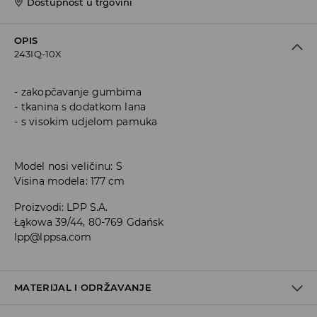
Dostupnost u trgovini
OPIS
243IQ-10X
zakopčavanje gumbima
tkanina s dodatkom lana
s visokim udjelom pamuka
Model nosi veličinu: S
Visina modela: 177 cm
Proizvodi
:
LPP S.A.
Łąkowa 39/44, 80-769 Gdańsk
lpp@lppsa.com
MATERIJAL I ODRŽAVANJE