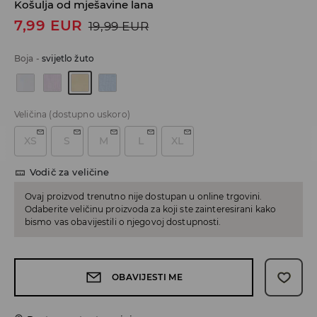
Košulja od mješavine lana
7,99
EUR
19,99
EUR
Boja
-
svijetlo žuto
Veličina
(dostupno uskoro)
XS
S
M
L
XL
Vodič za veličine
Ovaj proizvod trenutno nije dostupan u online trgovini.
Odaberite veličinu proizvoda za koji ste zainteresirani kako
bismo vas obavijestili o njegovoj dostupnosti.
OBAVIJESTI ME