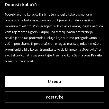
Dopusti kolačiće
Potrebljavamo kolačiće ili slične tehnologije kako bismo vam
omogućili najbolje moguće iskustvo tijekom korištenja našim
mrežnim mjestom. Prihvaćanjem svih kolačića omogućujete nam da
vam zajamčimo ugodnu kupnju na temelju vaših preferencija i
navika jer prikaz proizvoda i usluga koje nudimo prilagođavamo
vašim potrebama ili personaliziranim oglasima. Svoj odabir možete
promijeniti u bilo kojem trenutku tako da kliknete na „Postavke”, a
ako želite doznati više, pročitajte
Pravila o kolačićima
oraz
Pravila
o zaštiti privatnosti
.
U redu
Postavke