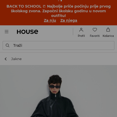
BACK TO SCHOOL
📒
Najbolje priče počinju prije prvog
školskog zvona. Započni školsku godinu u novom
outfitu!
Za nju
Za njega
Favoriti
Profil
Košarica
Traži
Jakne