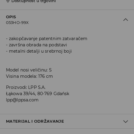
Dostupnost u trgovini
OPIS
053HO-99X
zakopčavanje patentnim zatvaračem
završna obrada na podstavi
metalni detalji u srebrnoj boji
Model nosi veličinu: S
Visina modela: 176 cm
Proizvodi
:
LPP S.A.
Łąkowa 39/44, 80-769 Gdańsk
lpp@lppsa.com
MATERIJAL I ODRŽAVANJE