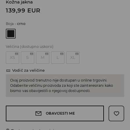
Kožna jakna
139,99
EUR
Boja
-
crno
Veličina
(dostupno uskoro)
XS
S
M
L
XL
Vodič za veličine
Ovaj proizvod trenutno nije dostupan u online trgovini.
Odaberite veličinu proizvoda za koji ste zainteresirani kako
bismo vas obavijestili o njegovoj dostupnosti.
OBAVIJESTI ME