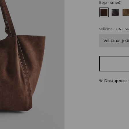
Boja
-
smeđi
Veličina
-
ONE SI
Veličina- jed
Dostupnost u