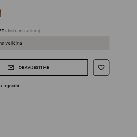
ZE
(dostupno uskoro)
na veličina
OBAVIJESTI ME
 trgovini