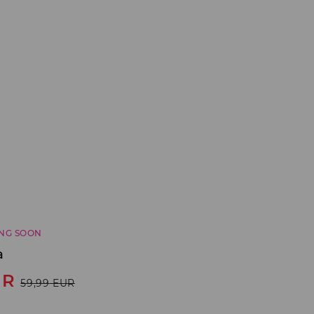
NG SOON
a
UR
59,99
EUR