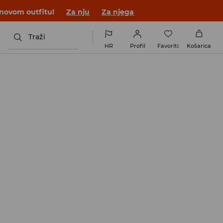
 novom outfitu!
Za nju
Za njega
Traži
HR
Profil
Favoriti
Košarica