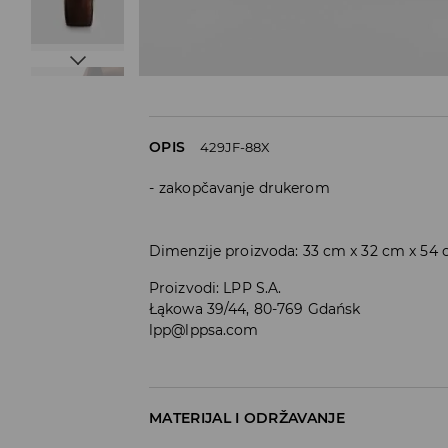
OPIS
429JF-88X
zakopčavanje drukerom
Dimenzije proizvoda: 33 cm x 32 cm x 54 
Proizvodi
:
LPP S.A.
Łąkowa 39/44, 80-769 Gdańsk
lpp@lppsa.com
MATERIJAL I ODRŽAVANJE