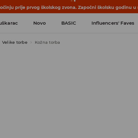
počinju prije prvog školskog zvona. Započni školsku godinu u
uškarac
Novo
BASIC
Influencers' Faves
Velike torbe
Kožna torba