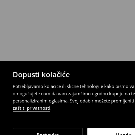
Uvjeti povrata
Proizvodi kupljeni u online trgovini mogu
od datuma isporuke. Proizvodi moraju biti
etikete, biti neoštećeni i ne smiju imati t
Povrat možete napraviti u bilo kojoj Hou
Republici Hrvatskoj ili putem obrasca do
gdje ćete odabrati metodu besplatnog po
⟶
Povrat i izmjene u E-Trgovini
Dopusti kolačiće
Potrebljavamo kolačiće ili slične tehnologije kako bismo 
omogućujete nam da vam zajamčimo ugodnu kupnju na temelj
personaliziranim oglasima. Svoj odabir možete promijeniti u
zaštiti privatnosti
.