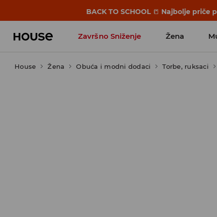
BACK TO SCHOOL
📒
Najbolje priče 
Završno Sniženje
Žena
M
House
Žena
Obuća i modni dodaci
Torbe, ruksaci