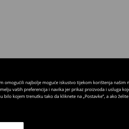
 biti vraćeni u roku od 30 dana
 u izvornom stanju, imati sve
ragove nošenja.
sebrand prodavaonici u
stupnog na našim stranicama,
vrata.
vam omogućili najbolje moguće iskustvo tijekom korištenja našim
u vaših preferencija i navika jer prikaz proizvoda i usluga k
 bilo kojem trenutku tako da kliknete na „Postavke”, a ako želite 