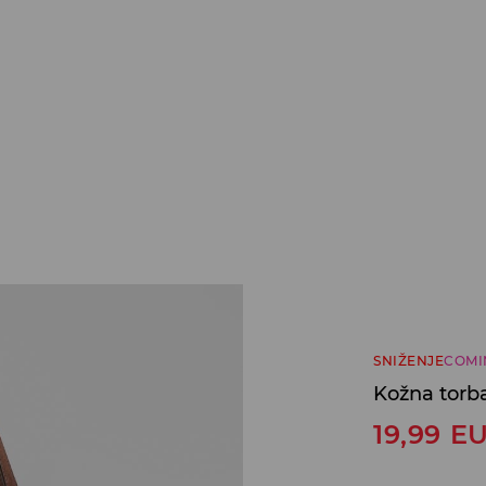
SNIŽENJE
COMI
Kožna torb
19,99
E