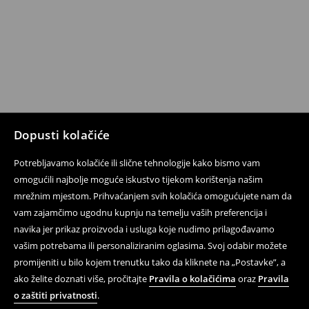
Dopusti kolačiće
Potrebljavamo kolačiće ili slične tehnologije kako bismo vam
omogućili najbolje moguće iskustvo tijekom korištenja našim
mrežnim mjestom. Prihvaćanjem svih kolačića omogućujete nam da
vam zajamčimo ugodnu kupnju na temelju vaših preferencija i
navika jer prikaz proizvoda i usluga koje nudimo prilagođavamo
vašim potrebama ili personaliziranim oglasima. Svoj odabir možete
promijeniti u bilo kojem trenutku tako da kliknete na „Postavke”, a
ako želite doznati više, pročitajte
Pravila o kolačićima
oraz
Pravila
o zaštiti privatnosti
.