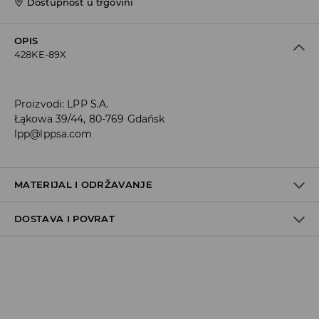
Dostupnost u trgovini
OPIS
428KE-89X
Proizvodi
:
LPP S.A.
Łąkowa 39/44, 80-769 Gdańsk
lpp@lppsa.com
MATERIJAL I ODRŽAVANJE
DOSTAVA I POVRAT
PRVI ARTIKL
:
100% KOŽA
Uvjeti dostave
Zbog velikog broja narudžbi je trenutno rok za dostavu
5-7 radnih dana. Hvala na razumijevanju