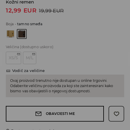
Kožni remen
12,99
EUR
19,99
EUR
Boja
-
tamno smeđa
Veličina
(dostupno uskoro)
XS/S
M/L
Vodič za veličine
Ovaj proizvod trenutno nije dostupan u online trgovini.
Odaberite veličinu proizvoda za koji ste zainteresirani kako
bismo vas obavijestili o njegovoj dostupnosti.
OBAVIJESTI ME