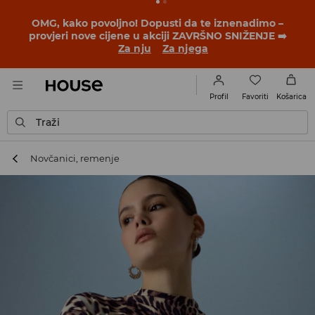
BACK TO SCHOOL
📒
Najbolje priče počinju prije prvog
školskog zvona. Započni školsku godinu u novom
outfitu!
Za nju
Za njega
Favoriti
Profil
Košarica
Traži
Novčanici, remenje