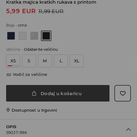
Kratka majica kratkih rukava s printom
5,99
EUR
11,99
EUR
Boja
-
crno
Veličina
-
Odaberite veličinu
XS
S
M
L
XL
Vodič za veličine
Dodaj u košaricu
Dostupnost u trgovini
OPIS
590JT-99X