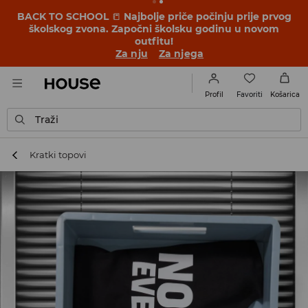
BACK TO SCHOOL
📒
Najbolje priče počinju prije prvog
školskog zvona. Započni školsku godinu u novom
outfitu!
Za nju
Za njega
Favoriti
Profil
Košarica
Traži
Kratki topovi