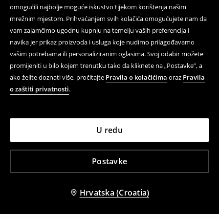
omogućili najbolje moguće iskustvo tijekom korištenja našim
mrežnim mjestom. Prihvaćanjem svih kolačića omogućujete nam da
vam zajamčimo ugodnu kupnju na temelju vaših preferencija i
navika jer prikaz proizvoda i usluga koje nudimo prilagođavamo
vašim potrebama ili personaliziranim oglasima. Svoj odabir možete
promijeniti u bilo kojem trenutku tako da kliknete na „Postavke”, a
ako želite doznati više, pročitajte
Pravila o kolačićima
oraz
Pravila
o zaštiti privatnosti
.
U redu
Postavke
Hrvatska (Croatia)