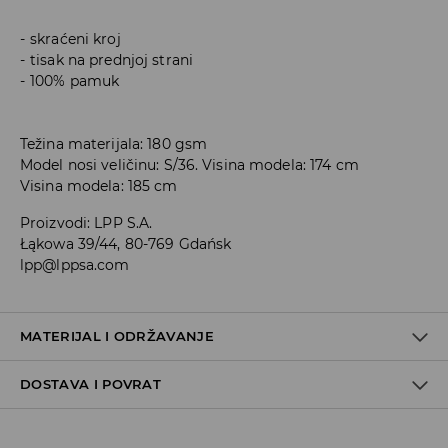
skraćeni kroj
tisak na prednjoj strani
100% pamuk
Težina materijala: 180 gsm
Model nosi veličinu: S/36. Visina modela: 174 cm
Visina modela: 185 cm
Proizvodi
:
LPP S.A.
Łąkowa 39/44, 80-769 Gdańsk
lpp@lppsa.com
MATERIJAL I ODRŽAVANJE
DOSTAVA I POVRAT
Materijal I
:
100% PAMUK
Uvjeti dostave