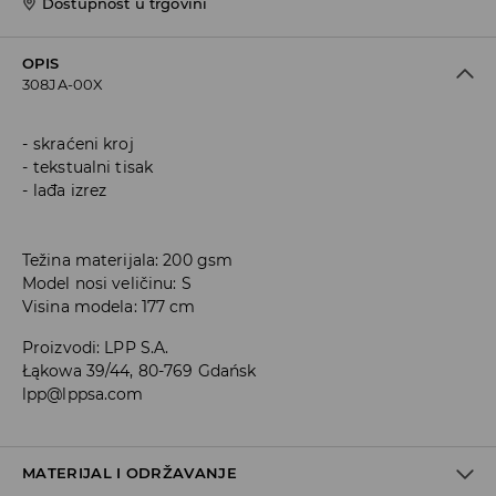
Dostupnost u trgovini
OPIS
308JA-00X
skraćeni kroj
tekstualni tisak
lađa izrez
Težina materijala: 200 gsm
Model nosi veličinu: S
Visina modela: 177 cm
Proizvodi
:
LPP S.A.
Łąkowa 39/44, 80-769 Gdańsk
lpp@lppsa.com
MATERIJAL I ODRŽAVANJE