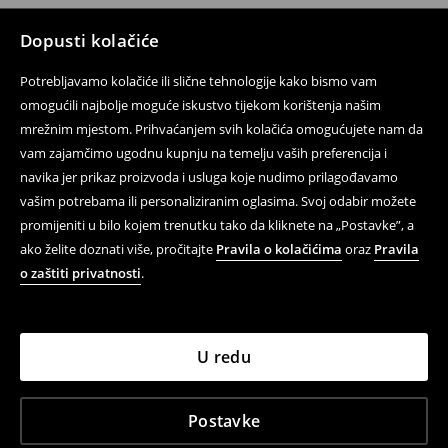
Dopusti kolačiće
Potrebljavamo kolačiće ili slične tehnologije kako bismo vam
omogućili najbolje moguće iskustvo tijekom korištenja našim
mrežnim mjestom. Prihvaćanjem svih kolačića omogućujete nam da
vam zajamčimo ugodnu kupnju na temelju vaših preferencija i
navika jer prikaz proizvoda i usluga koje nudimo prilagođavamo
vašim potrebama ili personaliziranim oglasima. Svoj odabir možete
promijeniti u bilo kojem trenutku tako da kliknete na „Postavke”, a
ako želite doznati više, pročitajte
Pravila o kolačićima
oraz
Pravila
o zaštiti privatnosti
.
U redu
Postavke