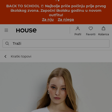
BACK TO SCHOOL
📒
Najbolje priče počinju prije prvog
školskog zvona. Započni školsku godinu u novom
outfitu!
Za nju
Za njega
Favoriti
Profil
Košarica
Traži
Kratki topovi