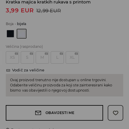
Kratka majica kratkih rukava s printom
3,99
EUR
12,99
EUR
Boja
-
bijela
Veličina
(rasprodano)
XS
S
M
L
XL
Vodič za veličine
Ovaj proizvod trenutno nije dostupan u online trgovini.
Odaberite veličinu proizvoda za koji ste zainteresirani kako
bismo vas obavijestili o njegovoj dostupnosti.
OBAVIJESTI ME