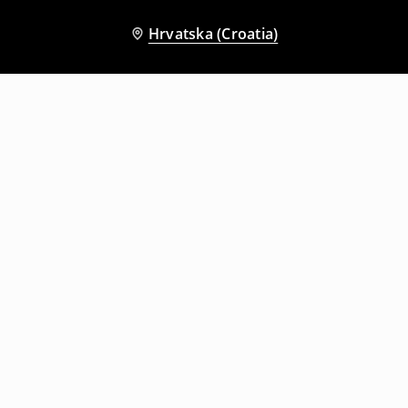
Hrvatska (Croatia)
Drugi kupci su također odabrali