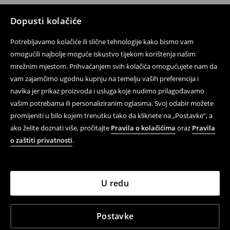
Dopusti kolačiće
Potrebljavamo kolačiće ili slične tehnologije kako bismo vam
omogućili najbolje moguće iskustvo tijekom korištenja našim
mrežnim mjestom. Prihvaćanjem svih kolačića omogućujete nam da
vam zajamčimo ugodnu kupnju na temelju vaših preferencija i
navika jer prikaz proizvoda i usluga koje nudimo prilagođavamo
vašim potrebama ili personaliziranim oglasima. Svoj odabir možete
promijeniti u bilo kojem trenutku tako da kliknete na „Postavke”, a
ako želite doznati više, pročitajte
Pravila o kolačićima
oraz
Pravila
o zaštiti privatnosti
.
U redu
Postavke