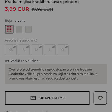
Kratka majica kratkih rukava s printom
3,99
EUR
10,99
EUR
Boja
-
crvena
Veličina
(rasprodano)
XS
S
M
L
XL
Vodič za veličine
Ovaj proizvod trenutno nije dostupan u online trgovini.
Odaberite veličinu proizvoda za koji ste zainteresirani kako
bismo vas obavijestili o njegovoj dostupnosti.
OBAVIJESTI ME