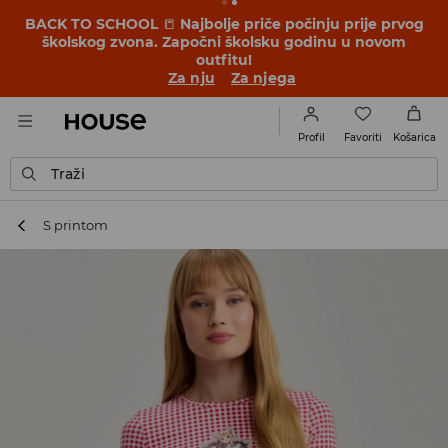
BACK TO SCHOOL
📒
Najbolje priče počinju prije prvog
školskog zvona. Započni školsku godinu u novom
outfitu!
Za nju
Za njega
Favoriti
Profil
Košarica
Traži
S printom