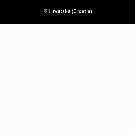
Hrvatska (Croatia)
Drugi kupci su također odabrali