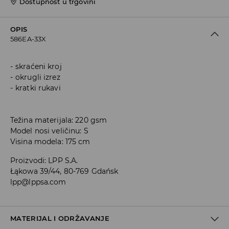
Dostupnost u trgovini
OPIS
586EA-33X
skraćeni kroj
okrugli izrez
kratki rukavi
Težina materijala: 220 gsm
Model nosi veličinu: S
Visina modela: 175 cm
Proizvodi
:
LPP S.A.
Łąkowa 39/44, 80-769 Gdańsk
lpp@lppsa.com
MATERIJAL I ODRŽAVANJE