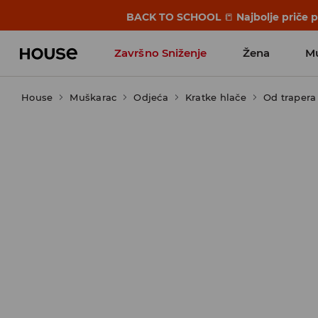
BACK TO SCHOOL
📒
Najbolje priče 
Završno Sniženje
Žena
M
House
Muškarac
Odjeća
Kratke hlače
Od trapera