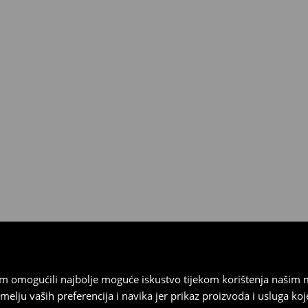
esplatno.
 biti vraćeni u roku od 30 dana
 u izvornom stanju, imati sve
ragove nošenja.
sebrand prodavaonici u
stupnog na našim stranicama,
vrata.
vam omogućili najbolje moguće iskustvo tijekom korištenja našim
u vaših preferencija i navika jer prikaz proizvoda i usluga k