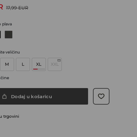
R
17,99
EUR
 plava
te veličinu
M
L
XL
XXL
ičine
Dodaj u košaricu
 trgovini