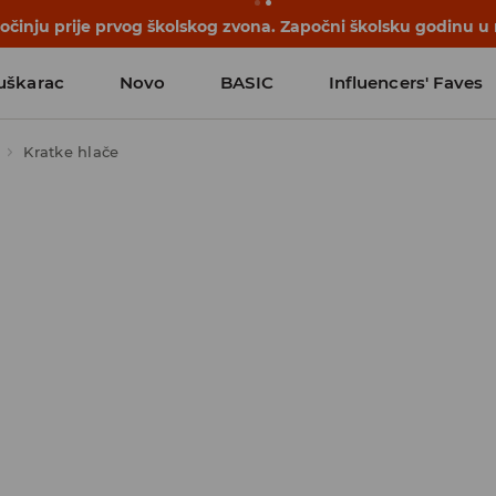
počinju prije prvog školskog zvona. Započni školsku godinu u
uškarac
Novo
BASIC
Influencers' Faves
Kratke hlače