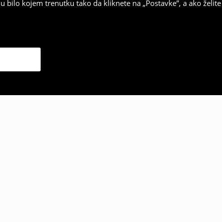
 bilo kojem trenutku tako da kliknete na „Postavke”, a ako želite 
 odabrali