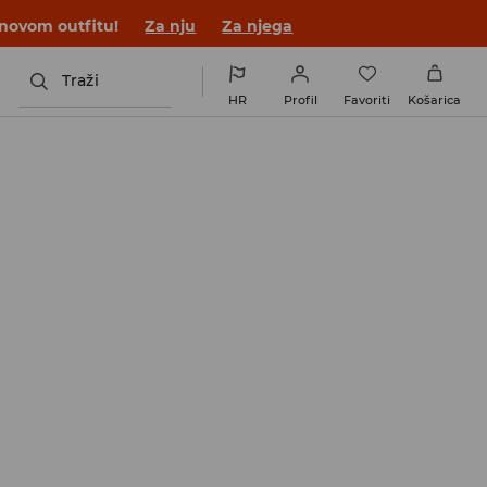
 novom outfitu!
Za nju
Za njega
Traži
HR
Profil
Favoriti
Košarica