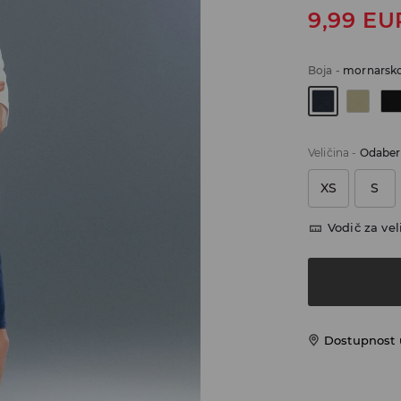
9,99
EU
Boja
-
mornarsko
Veličina
-
Odaberi
XS
S
Vodič za vel
Dostupnost u