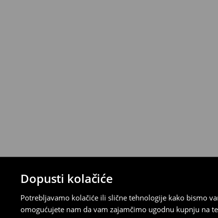
Narudžbe od 46 EUR i više isporučuju se b
⟶
Metode dostave
Uvjeti povrata
Proizvodi kupljeni u online trgovini mogu
od datuma isporuke. Proizvodi moraju biti
etikete, biti neoštećeni i ne smiju imati t
Povrat možete napraviti u bilo kojoj Hou
Republici Hrvatskoj ili putem obrasca do
gdje ćete odabrati metodu besplatnog po
⟶
Povrat i izmjene u E-Trgovini
Dopusti kolačiće
Potrebljavamo kolačiće ili slične tehnologije kako bismo 
omogućujete nam da vam zajamčimo ugodnu kupnju na temelj