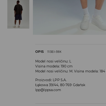
OPIS
113EI-59X
Model nosi veličinu: L
Visina modela: 190 cm
Model nosi veličinu: M. Visina modela: 18
Proizvodi
:
LPP S.A.
Łąkowa 39/44, 80-769 Gdańsk
lpp@lppsa.com