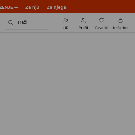
 novom outfitu!
Za nju
Za njega
Traži
HR
Profil
Favoriti
Košarica