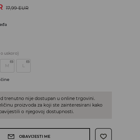
R
17,99
EUR
eđa
o uskoro)
M
L
ičine
d trenutno nije dostupan u online trgovini.
ličinu proizvoda za koji ste zainteresirani kako
avijestili o njegovoj dostupnosti.
OBAVIJESTI ME