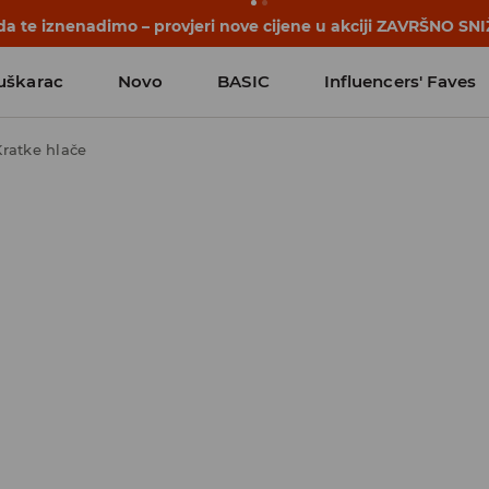
počinju prije prvog školskog zvona. Započni školsku godinu u
uškarac
Novo
BASIC
Influencers' Faves
Kratke hlače