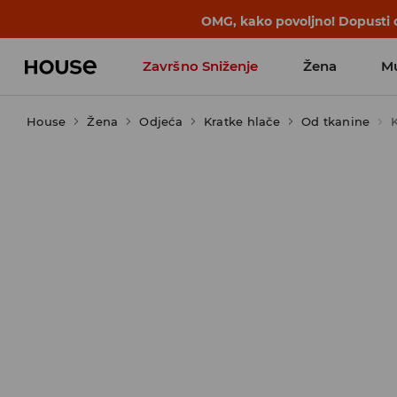
BACK TO SCHOOL
📒
Najbolje priče 
Završno Sniženje
Žena
M
House
Žena
Odjeća
Kratke hlače
Od tkanine