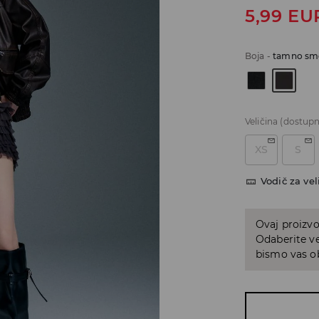
5,99
EU
Boja
-
tamno sm
Veličina
(dostupn
XS
S
Vodič za vel
Ovaj proizvo
Odaberite ve
bismo vas ob