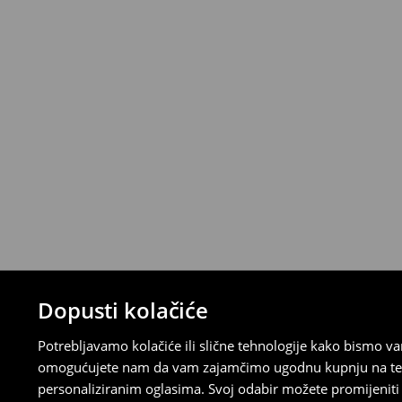
Narudžbe od 46 EUR i više isporučuju se b
⟶
Metode dostave
Uvjeti povrata
Proizvodi kupljeni u online trgovini mogu
od datuma isporuke. Proizvodi moraju biti
etikete, biti neoštećeni i ne smiju imati t
Povrat možete napraviti u bilo kojoj Hou
Republici Hrvatskoj ili putem obrasca do
gdje ćete odabrati metodu besplatnog po
⟶
Povrat i izmjene u E-Trgovini
Dopusti kolačiće
Potrebljavamo kolačiće ili slične tehnologije kako bismo 
omogućujete nam da vam zajamčimo ugodnu kupnju na temelj
personaliziranim oglasima. Svoj odabir možete promijeniti u