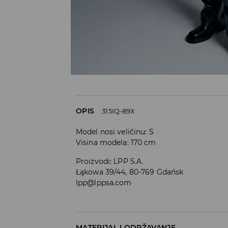
OPIS
315IQ-89X
Model nosi veličinu: S
Visina modela: 170 cm
Proizvodi
:
LPP S.A.
Łąkowa 39/44, 80-769 Gdańsk
lpp@lppsa.com
MATERIJAL I ODRŽAVANJE