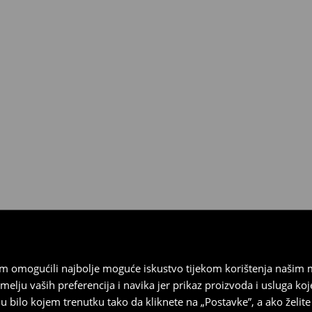
esplatno.
 biti vraćeni u roku od 30 dana
 u izvornom stanju, imati sve
ragove nošenja.
sebrand prodavaonici u
stupnog na našim stranicama,
vrata.
vam omogućili najbolje moguće iskustvo tijekom korištenja našim
u vaših preferencija i navika jer prikaz proizvoda i usluga k
 bilo kojem trenutku tako da kliknete na „Postavke”, a ako želite 