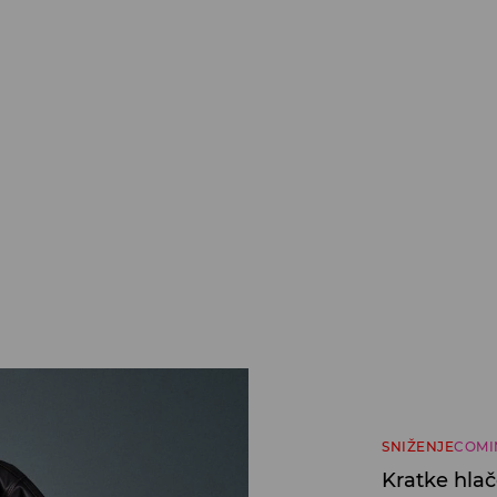
SNIŽENJE
COMI
Kratke hla