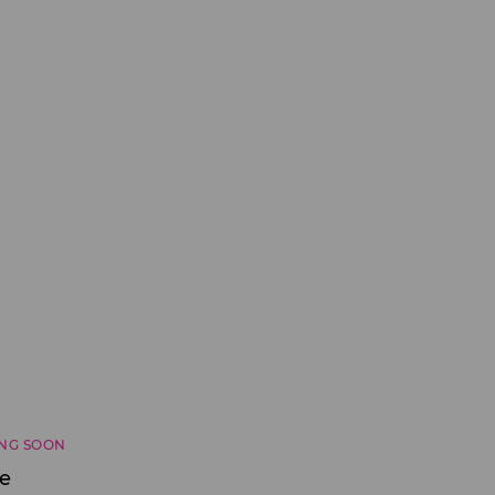
NG SOON
če