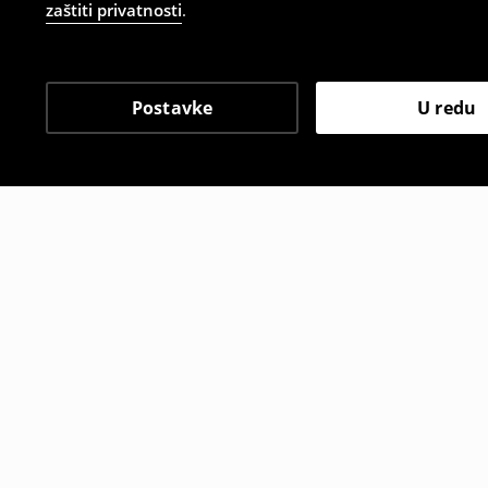
zaštiti privatnosti
.
Postavke
U redu
Drugi kupci su također