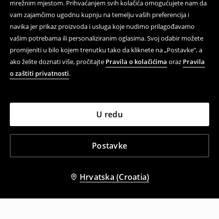
mrežnim mjestom. Prihvaćanjem svih kolačića omogućujete nam da
vam zajamčimo ugodnu kupnju na temelju vaših preferencija i
navika jer prikaz proizvoda i usluga koje nudimo prilagođavamo
vašim potrebama ili personaliziranim oglasima. Svoj odabir možete
promijeniti u bilo kojem trenutku tako da kliknete na „Postavke”, a
ako želite doznati više, pročitajte
Pravila o kolačićima
oraz
Pravila
o zaštiti privatnosti
.
U redu
Postavke
Hrvatska (Croatia)