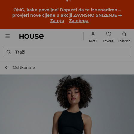
BACK TO SCHOOL
📒
Najbolje priče počinju prije prvog
školskog zvona. Započni školsku godinu u novom
outfitu!
Za nju
Za njega
Favoriti
Profil
Košarica
Traži
Od tkanine