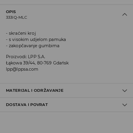
OPIS
333IQ-MLC
skraćeni kroj
s visokim udjelom pamuka
zakopčavanje gumbima
Proizvodi
:
LPP S.A.
Łąkowa 39/44, 80-769 Gdańsk
lpp@lppsa.com
MATERIJAL I ODRŽAVANJE
DOSTAVA I POVRAT
PRVA TKANINA
:
98% PAMUK, 2% ELASTANSKO VLAKNO
Uvjeti dostave