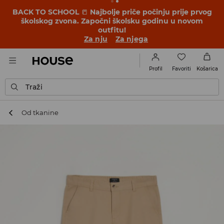
BACK TO SCHOOL
📒
Najbolje priče počinju prije prvog
školskog zvona. Započni školsku godinu u novom
outfitu!
Za nju
Za njega
Favoriti
Profil
Košarica
Traži
Od tkanine