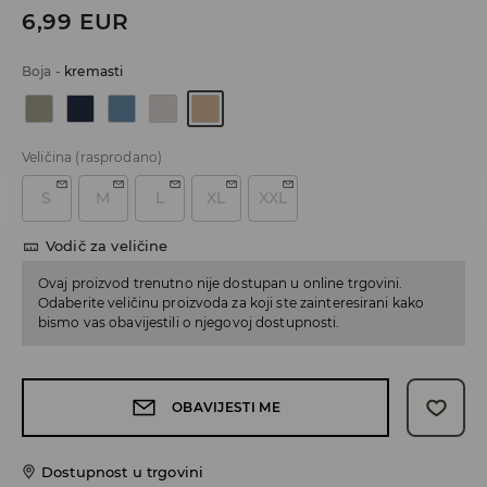
6,99
EUR
Boja
-
kremasti
Veličina
(rasprodano)
S
M
L
XL
XXL
Vodič za veličine
Ovaj proizvod trenutno nije dostupan u online trgovini.
Odaberite veličinu proizvoda za koji ste zainteresirani kako
bismo vas obavijestili o njegovoj dostupnosti.
OBAVIJESTI ME
Dostupnost u trgovini