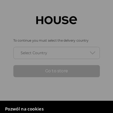
To continue you must select the delivery country
Select Country
Go to store
Pozwól na cookies