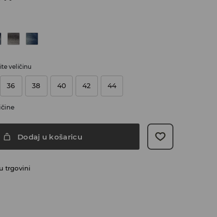
te veličinu
36
38
40
42
44
ičine
Dodaj u košaricu
 trgovini