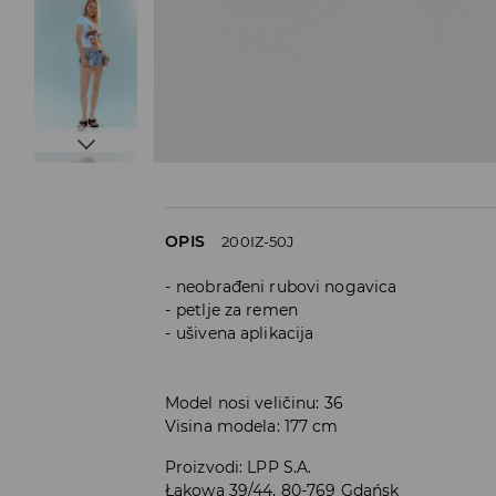
OPIS
200IZ-50J
neobrađeni rubovi nogavica
petlje za remen
ušivena aplikacija
Model nosi veličinu: 36
Visina modela: 177 cm
Proizvodi
:
LPP S.A.
Łąkowa 39/44, 80-769 Gdańsk