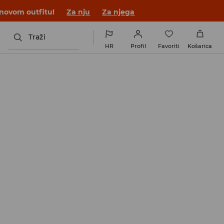
 novom outfitu!
Za nju
Za njega
Traži
HR
Profil
Favoriti
Košarica