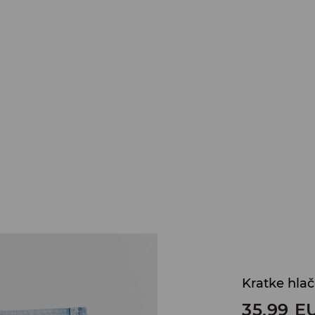
Kratke hlač
35,99
E