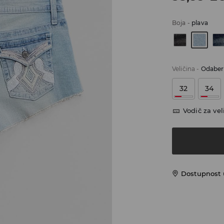
Boja
-
plava
Veličina
-
Odaberi
32
34
Vodič za vel
Dostupnost u