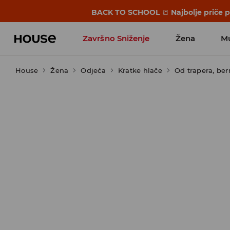
BACK TO SCHOOL
📒
Najbolje priče 
Završno Sniženje
Žena
M
House
Žena
Odjeća
Kratke hlače
Od trapera, be