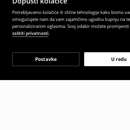
Dopusti kolačiće
Potrebljavamo kolačiće ili slične tehnologije kako bismo 
omogućujete nam da vam zajamčimo ugodnu kupnju na temelj
personaliziranim oglasima. Svoj odabir možete promijeniti u
zaštiti privatnosti
.
Postavke
U redu