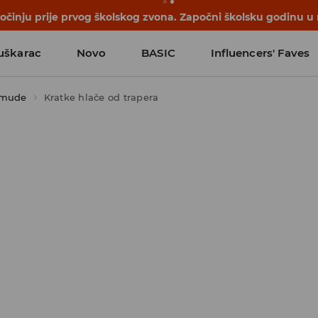
počinju prije prvog školskog zvona. Započni školsku godinu u
uškarac
Novo
BASIC
Influencers' Faves
rmude
Kratke hlače od trapera