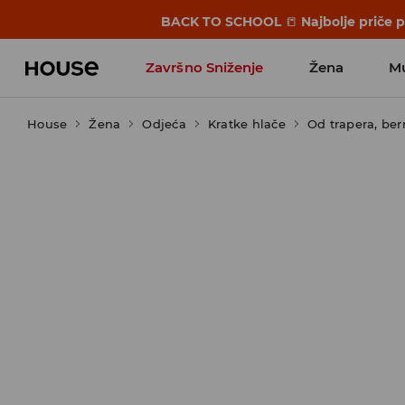
BACK TO SCHOOL
📒
Najbolje priče 
Završno Sniženje
Žena
M
House
Žena
Odjeća
Kratke hlače
Od trapera, be