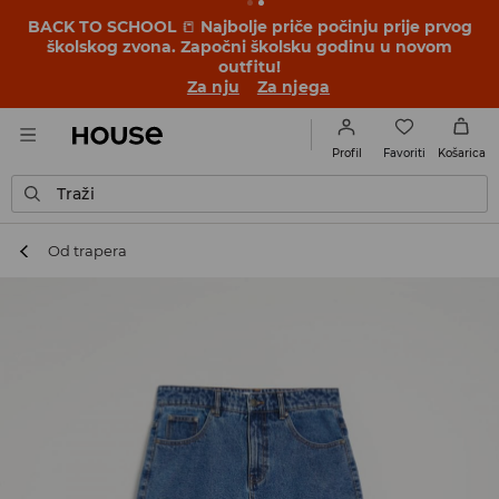
BACK TO SCHOOL
📒
Najbolje priče počinju prije prvog
školskog zvona. Započni školsku godinu u novom
outfitu!
Za nju
Za njega
Favoriti
Profil
Košarica
Traži
Od trapera