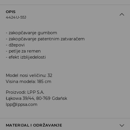
OPIS
4424U-55J
zakopčavanje gumbom
zakopčavanje patentnim zatvaračem
džepovi
petlje za remen
efekt izblijedelosti
Model nosi veličinu: 32
Visina modela: 185 cm
Proizvodi
:
LPP S.A.
Łąkowa 39/44, 80-769 Gdańsk
lpp@lppsa.com
MATERIJAL I ODRŽAVANJE