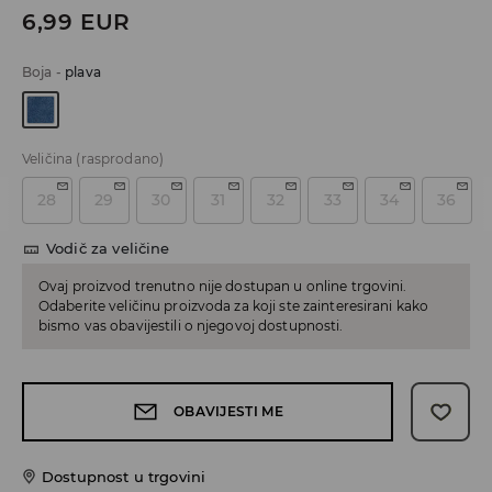
6,99
EUR
Boja
-
plava
Veličina
(rasprodano)
28
29
30
31
32
33
34
36
Vodič za veličine
Ovaj proizvod trenutno nije dostupan u online trgovini.
Odaberite veličinu proizvoda za koji ste zainteresirani kako
bismo vas obavijestili o njegovoj dostupnosti.
OBAVIJESTI ME
Dostupnost u trgovini