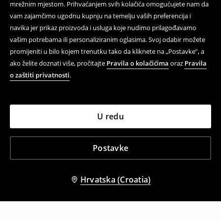
mrežnim mjestom. Prihvaćanjem svih kolačića omogućujete nam da
vam zajamčimo ugodnu kupnju na temelju vaših preferencija i
navika jer prikaz proizvoda i usluga koje nudimo prilagođavamo
vašim potrebama ili personaliziranim oglasima. Svoj odabir možete
promijeniti u bilo kojem trenutku tako da kliknete na „Postavke”, a
ako želite doznati više, pročitajte
Pravila o kolačićima
oraz
Pravila
o zaštiti privatnosti
.
U redu
Postavke
Hrvatska (Croatia)