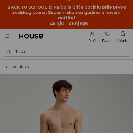
BACK TO SCHOOL
📒
Najbolje priče počinju prije prvog
školskog zvona. Započni školsku godinu u novom
outfitu!
Za nju
Za njega
Favoriti
Profil
Košarica
Traži
Za plažu