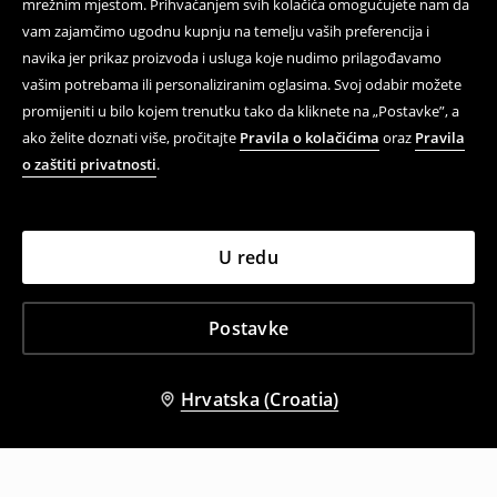
mrežnim mjestom. Prihvaćanjem svih kolačića omogućujete nam da
vam zajamčimo ugodnu kupnju na temelju vaših preferencija i
navika jer prikaz proizvoda i usluga koje nudimo prilagođavamo
vašim potrebama ili personaliziranim oglasima. Svoj odabir možete
promijeniti u bilo kojem trenutku tako da kliknete na „Postavke”, a
ako želite doznati više, pročitajte
Pravila o kolačićima
oraz
Pravila
o zaštiti privatnosti
.
U redu
Postavke
Hrvatska (Croatia)