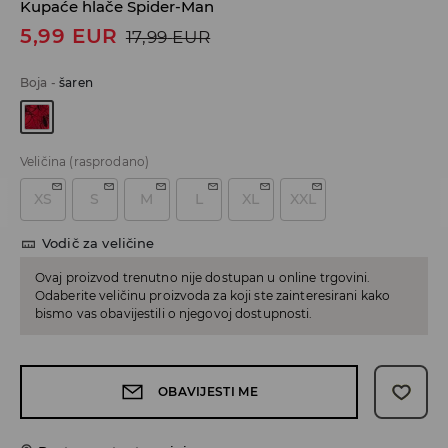
Kupaće hlače Spider-Man
5,99
EUR
17,99
EUR
Boja
-
šaren
Veličina
(rasprodano)
XS
S
M
L
XL
XXL
Vodič za veličine
Ovaj proizvod trenutno nije dostupan u online trgovini.
Odaberite veličinu proizvoda za koji ste zainteresirani kako
bismo vas obavijestili o njegovoj dostupnosti.
OBAVIJESTI ME