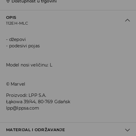
Dostupnost u trgovini
OPIS
112EH-MLC
džepovi
podesivi pojas
Model nosi veličinu: L
© Marvel
Proizvodi
:
LPP S.A.
Łąkowa 39/44, 80-769 Gdańsk
lpp@lppsa.com
MATERIJAL I ODRŽAVANJE