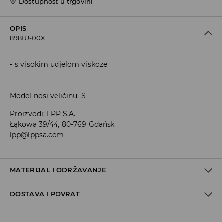
Dostupnost u trgovini
OPIS
898IU-00X
s visokim udjelom viskoze
Model nosi veličinu: S
Proizvodi
:
LPP S.A.
Łąkowa 39/44, 80-769 Gdańsk
lpp@lppsa.com
MATERIJAL I ODRŽAVANJE
DOSTAVA I POVRAT
PRVA TKANINA
:
95% VISKOZNO VLAKNO, 5% ELASTANSKO
VLAKNO
Uvjeti dostave