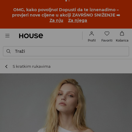
BACK TO SCHOOL
📒
Najbolje priče počinju prije prvog
školskog zvona. Započni školsku godinu u novom
outfitu!
Za nju
Za njega
Favoriti
Profil
Košarica
Traži
S kratkim rukavima