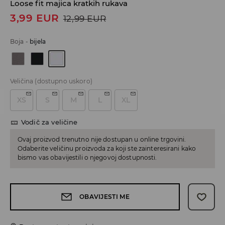
Loose fit majica kratkih rukava
3,99
EUR
12,99
EUR
Boja
-
bijela
Veličina
(dostupno uskoro)
XS
S
M
L
XL
Vodič za veličine
Ovaj proizvod trenutno nije dostupan u online trgovini.
Odaberite veličinu proizvoda za koji ste zainteresirani kako
bismo vas obavijestili o njegovoj dostupnosti.
OBAVIJESTI ME