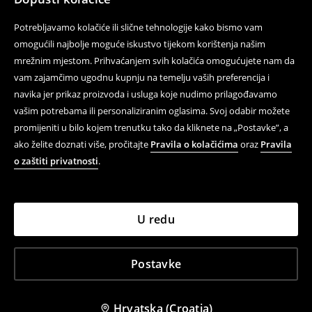
Potrebljavamo kolačiće ili slične tehnologije kako bismo vam
omogućili najbolje moguće iskustvo tijekom korištenja našim
mrežnim mjestom. Prihvaćanjem svih kolačića omogućujete nam da
vam zajamčimo ugodnu kupnju na temelju vaših preferencija i
navika jer prikaz proizvoda i usluga koje nudimo prilagođavamo
vašim potrebama ili personaliziranim oglasima. Svoj odabir možete
promijeniti u bilo kojem trenutku tako da kliknete na „Postavke”, a
ako želite doznati više, pročitajte
Pravila o kolačićima
oraz
Pravila
o zaštiti privatnosti
.
U redu
Postavke
Hrvatska (Croatia)