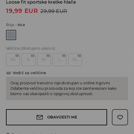
Loose fit sportske kratke hlače
19,99
EUR
29,99
EUR
Boja
-
siva
Veličina
(dostupno uskoro)
XS
S
M
L
XL
Vodič za veličine
Ovaj proizvod trenutno nije dostupan u online trgovini.
Odaberite veličinu proizvoda za koji ste zainteresirani kako
bismo vas obavijestili o njegovoj dostupnosti.
OBAVIJESTI ME