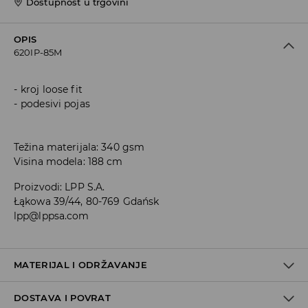
Dostupnost u trgovini
OPIS
620IP-85M
kroj loose fit
podesivi pojas
Težina materijala: 340 gsm
Visina modela: 188 cm
Proizvodi
:
LPP S.A.
Łąkowa 39/44, 80-769 Gdańsk
lpp@lppsa.com
MATERIJAL I ODRŽAVANJE
DOSTAVA I POVRAT
PRVA TKANINA
:
60% PAMUK, 40% POLIESTERSKO VLAKNO