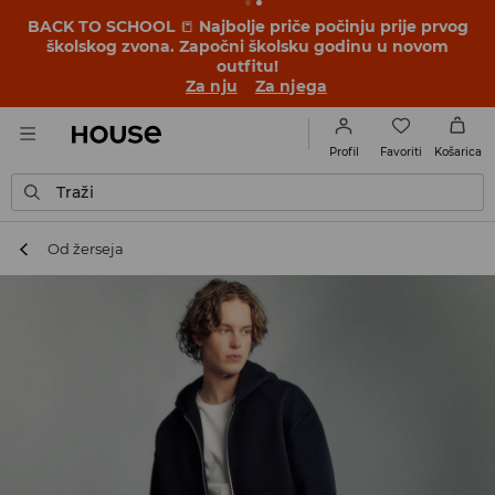
BACK TO SCHOOL
📒
Najbolje priče počinju prije prvog
školskog zvona. Započni školsku godinu u novom
outfitu!
Za nju
Za njega
Favoriti
Profil
Košarica
Traži
Od žerseja