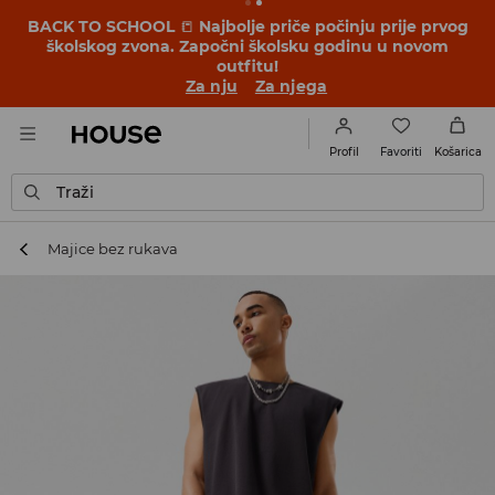
BACK TO SCHOOL
📒
Najbolje priče počinju prije prvog
školskog zvona. Započni školsku godinu u novom
outfitu!
Za nju
Za njega
Favoriti
Profil
Košarica
Traži
Majice bez rukava