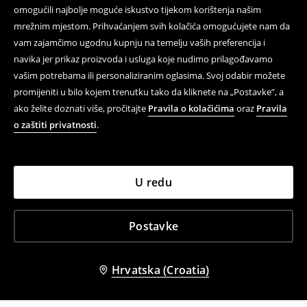
omogućili najbolje moguće iskustvo tijekom korištenja našim
mrežnim mjestom. Prihvaćanjem svih kolačića omogućujete nam da
vam zajamčimo ugodnu kupnju na temelju vaših preferencija i
navika jer prikaz proizvoda i usluga koje nudimo prilagođavamo
vašim potrebama ili personaliziranim oglasima. Svoj odabir možete
promijeniti u bilo kojem trenutku tako da kliknete na „Postavke”, a
ako želite doznati više, pročitajte
Pravila o kolačićima
oraz
Pravila
o zaštiti privatnosti
.
U redu
Postavke
Hrvatska (Croatia)