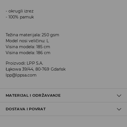
okrugli izrez
100% pamuk
Težina materijala: 250 gsm
Model nosi veličinu: L
Visina modela: 185 cm
Visina modela: 186 cm
Proizvodi
:
LPP S.A.
Łąkowa 39/44, 80-769 Gdańsk
lpp@lppsa.com
MATERIJAL I ODRŽAVANJE
DOSTAVA I POVRAT
PRVA TKANINA
:
100% PAMUK
ZABRANJENO BIJELJENJE
Uvjeti dostave