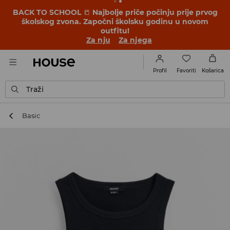
BACK TO SCHOOL
📒
Najbolje priče počinju prije prvog
školskog zvona. Započni školsku godinu u novom
outfitu!
Za nju
Za njega
Favoriti
Profil
Košarica
Traži
Basic