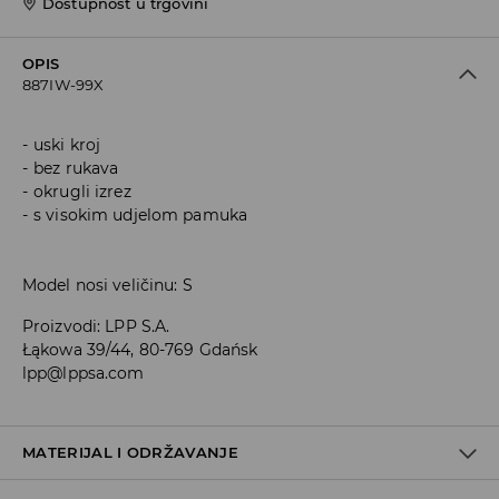
Dostupnost u trgovini
OPIS
887IW-99X
uski kroj
bez rukava
okrugli izrez
s visokim udjelom pamuka
Model nosi veličinu: S
Proizvodi
:
LPP S.A.
Łąkowa 39/44, 80-769 Gdańsk
lpp@lppsa.com
MATERIJAL I ODRŽAVANJE