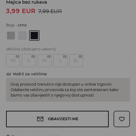
Majica bez rukava
3,99
EUR
7,99
EUR
Boja
-
crno
Veličina
(dostupno uskoro)
XS
S
M
L
XL
Vodič za veličine
Ovaj proizvod trenutno nije dostupan u online trgovini.
Odaberite veličinu proizvoda za koji ste zainteresirani kako
bismo vas obavijestili o njegovoj dostupnosti.
OBAVIJESTI ME