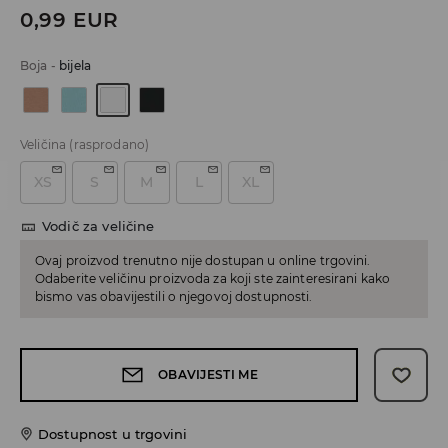
0,99
EUR
Boja
-
bijela
Veličina
(rasprodano)
XS
S
M
L
XL
Vodič za veličine
Ovaj proizvod trenutno nije dostupan u online trgovini.
Odaberite veličinu proizvoda za koji ste zainteresirani kako
bismo vas obavijestili o njegovoj dostupnosti.
OBAVIJESTI ME
Dostupnost u trgovini