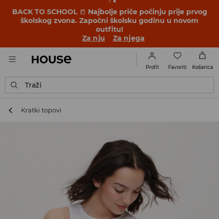
BACK TO SCHOOL
📒
Najbolje priče počinju prije prvog
školskog zvona. Započni školsku godinu u novom
outfitu!
Za nju
Za njega
Favoriti
Profil
Košarica
Traži
Kratki topovi