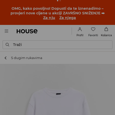
OMG, kako povoljno! Dopusti da te iznenadimo –
provjeri nove cijene u akciji ZAVRŠNO SNIŽENJE ➡️
Za nju
Za njega
Favoriti
Profil
Košarica
Traži
S dugim rukavima