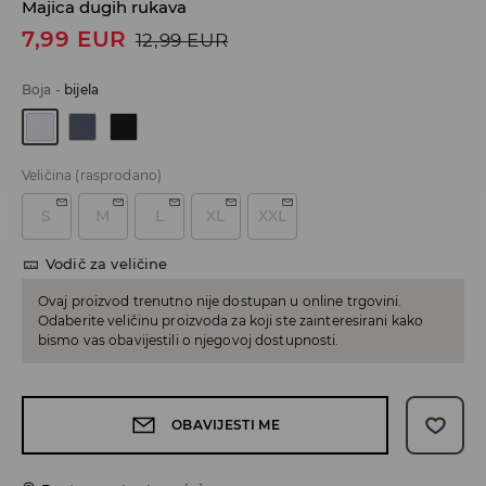
Majica dugih rukava
7,99
EUR
12,99
EUR
Boja
-
bijela
Veličina
(rasprodano)
S
M
L
XL
XXL
Vodič za veličine
Ovaj proizvod trenutno nije dostupan u online trgovini.
Odaberite veličinu proizvoda za koji ste zainteresirani kako
bismo vas obavijestili o njegovoj dostupnosti.
OBAVIJESTI ME