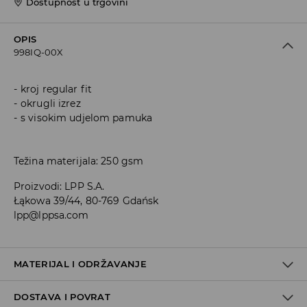
Dostupnost u trgovini
OPIS
998IQ-00X
kroj regular fit
okrugli izrez
s visokim udjelom pamuka
Težina materijala: 250 gsm
Proizvodi
:
LPP S.A.
Łąkowa 39/44, 80-769 Gdańsk
lpp@lppsa.com
MATERIJAL I ODRŽAVANJE
DOSTAVA I POVRAT
PRVA TKANINA
:
70% PAMUK, 30% POLIESTERSKO VLAKNO