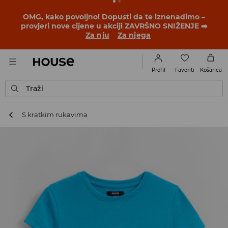
OMG, kako povoljno! Dopusti da te iznenadimo –
provjeri nove cijene u akciji ZAVRŠNO SNIŽENJE ➡️
Za nju
Za njega
Favoriti
Profil
Košarica
Traži
S kratkim rukavima