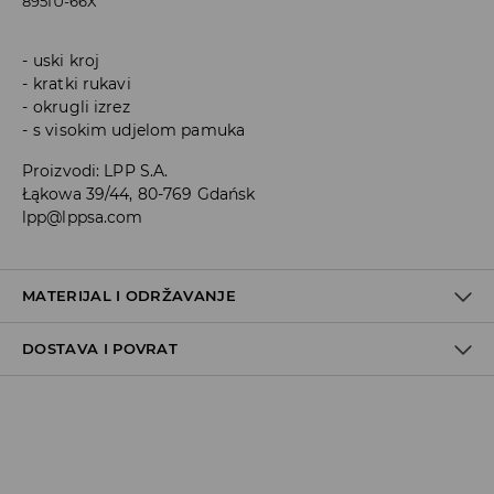
895IU-66X
uski kroj
kratki rukavi
okrugli izrez
s visokim udjelom pamuka
Proizvodi
:
LPP S.A.
Łąkowa 39/44, 80-769 Gdańsk
lpp@lppsa.com
MATERIJAL I ODRŽAVANJE
DOSTAVA I POVRAT
PRVA TKANINA
:
95% PAMUK, 5% ELASTANSKO VLAKNO
PRATI SA SLIČNO OBOJENIM
Uvjeti dostave
ZABRANJENO BIJELJENJE
Zbog velikog broja narudžbi je trenutno rok za dostavu
MAKSIMALNA TEMPERATURA PRANJA 30° C, OPREZNI
5-7 radnih dana. Hvala na razumijevanju
POSTUPAK