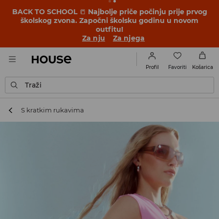
BACK TO SCHOOL
📒
Najbolje priče počinju prije prvog
školskog zvona. Započni školsku godinu u novom
outfitu!
Za nju
Za njega
Favoriti
Profil
Košarica
Traži
S kratkim rukavima