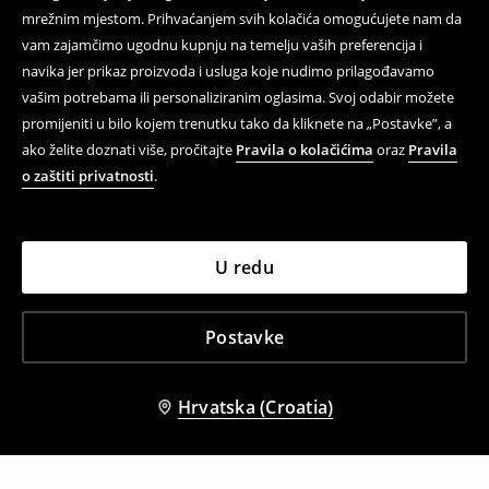
mrežnim mjestom. Prihvaćanjem svih kolačića omogućujete nam da
vam zajamčimo ugodnu kupnju na temelju vaših preferencija i
navika jer prikaz proizvoda i usluga koje nudimo prilagođavamo
vašim potrebama ili personaliziranim oglasima. Svoj odabir možete
promijeniti u bilo kojem trenutku tako da kliknete na „Postavke”, a
ako želite doznati više, pročitajte
Pravila o kolačićima
oraz
Pravila
o zaštiti privatnosti
.
U redu
Postavke
Hrvatska (Croatia)