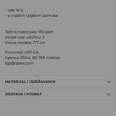
uski kroj
s visokim udjelom pamuka
Težina materijala: 180 gsm
Model nosi veličinu: S
Visina modela: 177 cm
Proizvodi
:
LPP S.A.
Łąkowa 39/44, 80-769 Gdańsk
lpp@lppsa.com
MATERIJAL I ODRŽAVANJE
DOSTAVA I POVRAT
PRVA TKANINA
:
95% PAMUK, 5% ELASTANSKO VLAKNO
NE GLAČATI PRETISKE I DEKORATIVNE ELEMENTE
Uvjeti dostave
ZABRANJENO BIJELJENJE