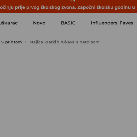
počinju prije prvog školskog zvona. Započni školsku godinu u
uškarac
Novo
BASIC
Influencers' Faves
S printom
Majica kratkih rukava s natpisom