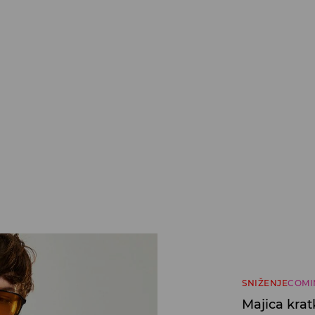
SNIŽENJE
COMI
Majica krat