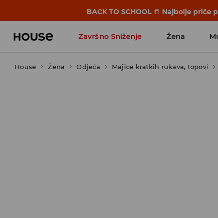
BACK TO SCHOOL
📒
Najbolje priče 
Završno Sniženje
Žena
M
House
Žena
Odjeća
Majice kratkih rukava, topovi