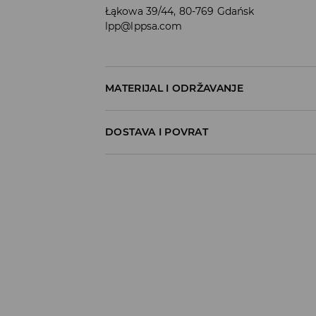
Łąkowa 39/44, 80-769 Gdańsk
lpp@lppsa.com
MATERIJAL I ODRŽAVANJE
100% PAMUK
DOSTAVA I POVRAT
Uvjeti dostave
Zbog velikog broja narudžbi je trenutno r
Hvala na razumijevanju
Preuzimanje u trgovini
(5-7 radni dani)
0,00 EUR
/ Online payment (PayPal, PayU, Googl
DPD Pickup lokacija
(5 -7 radni dani)
5,99 EUR
/ Online payment (PayPal, PayU, Googl