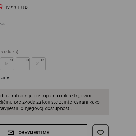
R
17,99
EUR
ava
o uskoro)
M
L
XL
ičine
d trenutno nije dostupan u online trgovini.
ličinu proizvoda za koji ste zainteresirani kako
avijestili o njegovoj dostupnosti.
OBAVIJESTI ME