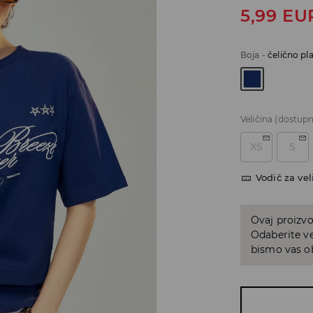
5,99
EU
Boja
-
čelično pl
Veličina
(dostupn
XS
S
Vodič za vel
Ovaj proizvo
Odaberite ve
bismo vas ob