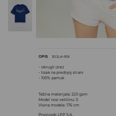
OPIS
302LA-95X
okrugli izrez
tisak na prednjoj strani
100% pamuk
Težina materijala: 220 gsm
Model nosi veličinu: S
Visina modela: 176 cm
Proizvodi
:
LPP S.A.