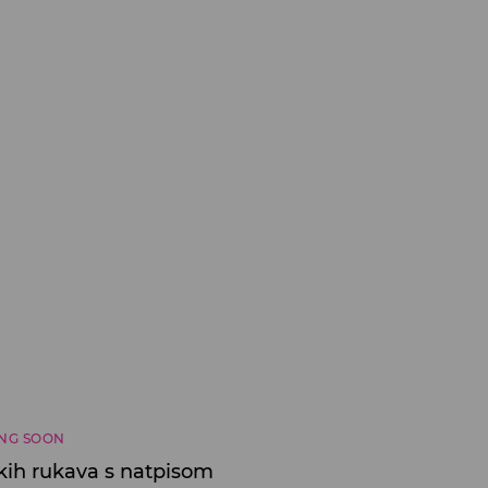
NG SOON
kih rukava s natpisom