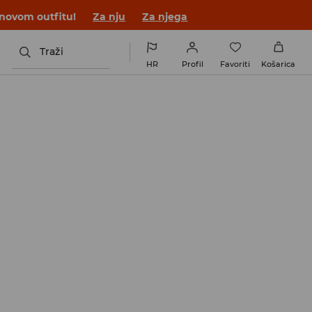
 novom outfitu!
Za nju
Za njega
Traži
HR
Profil
Favoriti
Košarica