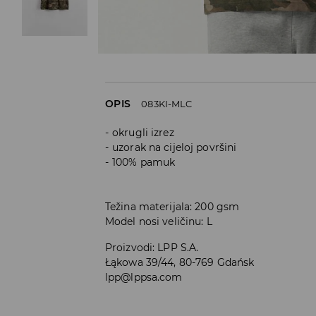
OPIS
083KI-MLC
okrugli izrez
uzorak na cijeloj površini
100% pamuk
Težina materijala: 200 gsm
Model nosi veličinu: L
Proizvodi
:
LPP S.A.
Łąkowa 39/44, 80-769 Gdańsk
lpp@lppsa.com