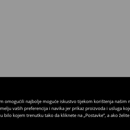
esplatno.
 biti vraćeni u roku od 30 dana
 u izvornom stanju, imati sve
ragove nošenja.
sebrand prodavaonici u
stupnog na našim stranicama,
vrata.
vam omogućili najbolje moguće iskustvo tijekom korištenja našim
u vaših preferencija i navika jer prikaz proizvoda i usluga k
 bilo kojem trenutku tako da kliknete na „Postavke”, a ako želite 