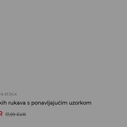
IN STOCK
tkih rukava s ponavljajućim uzorkom
R
17,99
EUR