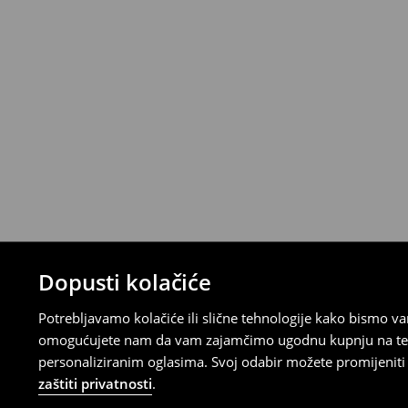
Narudžbe od 46 EUR i više isporučuju se b
⟶
Metode dostave
Uvjeti povrata
Proizvodi kupljeni u online trgovini mogu
od datuma isporuke. Proizvodi moraju biti
etikete, biti neoštećeni i ne smiju imati t
Povrat možete napraviti u bilo kojoj Hou
Republici Hrvatskoj ili putem obrasca do
gdje ćete odabrati metodu besplatnog po
⟶
Povrat i izmjene u E-Trgovini
Dopusti kolačiće
Potrebljavamo kolačiće ili slične tehnologije kako bismo 
omogućujete nam da vam zajamčimo ugodnu kupnju na temelj
personaliziranim oglasima. Svoj odabir možete promijeniti u
zaštiti privatnosti
.