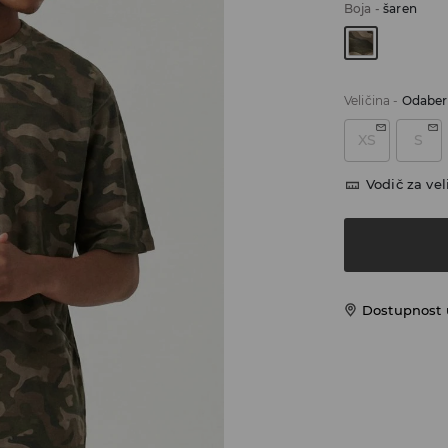
Boja
-
šaren
Veličina
-
Odaberi
XS
S
Vodič za vel
Dostupnost u