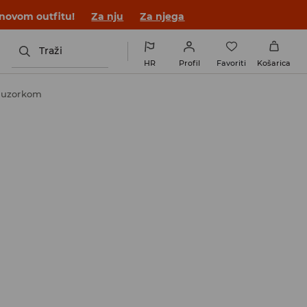
 novom outfitu!
Za nju
Za njega
Traži
HR
Profil
Favoriti
Košarica
m uzorkom