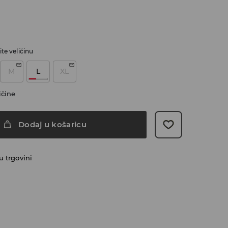
te veličinu
M
L
XL
ičine
Dodaj u košaricu
 trgovini