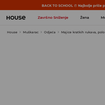
BACK TO SCHOOL
📒
Najbolje priče 
Završno Sniženje
Žena
M
House
Muškarac
Odjeća
Majice kratkih rukava, polo