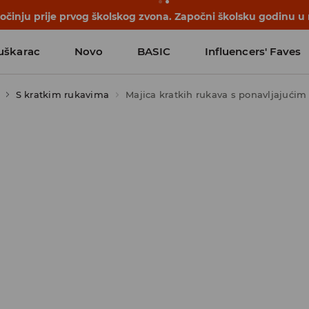
počinju prije prvog školskog zvona. Započni školsku godinu u
uškarac
Novo
BASIC
Influencers' Faves
S kratkim rukavima
Majica kratkih rukava s ponavljajući