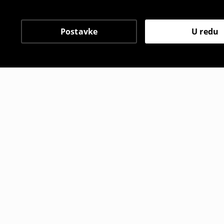
Postavke
U redu
Drugi kupci su također
Majica kratkih rukava s printom
Majica krat