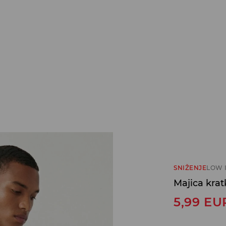
SNIŽENJE
LOW 
Majica kra
5,99
EU