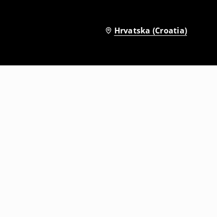
Hrvatska (Croatia)
rintom
Kratke hlače