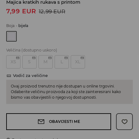
Majica kratkih rukava s printom
7,99
EUR
12,99
EUR
Boja
-
bijela
Veličina
(dostupno uskoro)
XS
S
M
L
XL
Vodič za veličine
Ovaj proizvod trenutno nije dostupan u online trgovini.
Odaberite veličinu proizvoda za koji ste zainteresirani kako
bismo vas obavijestili o njegovoj dostupnosti.
OBAVIJESTI ME