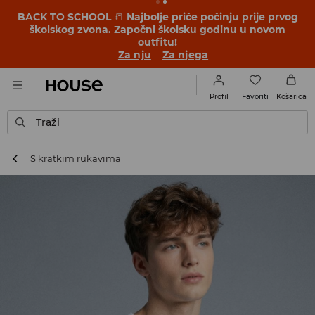
BACK TO SCHOOL
📒
Najbolje priče počinju prije prvog
školskog zvona. Započni školsku godinu u novom
outfitu!
Za nju
Za njega
Favoriti
Profil
Košarica
Traži
S kratkim rukavima