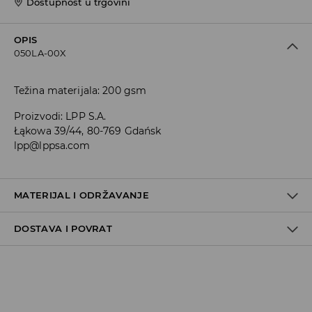
Dostupnost u trgovini
OPIS
050LA-00X
Težina materijala: 200 gsm
Proizvodi
:
LPP S.A.
Łąkowa 39/44, 80-769 Gdańsk
lpp@lppsa.com
MATERIJAL I ODRŽAVANJE
DOSTAVA I POVRAT
100% PAMUK
Uvjeti dostave
Zbog velikog broja narudžbi je trenutno rok za dostavu