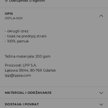
Dostupnost u trgovini
OPIS
057LA-00X
okrugli izrez
tisak na prednjoj strani
100% pamuk
Težina materijala: 200 gsm
Proizvodi
:
LPP S.A.
Łąkowa 39/44, 80-769 Gdańsk
lpp@lppsa.com
MATERIJAL I ODRŽAVANJE
DOSTAVA I POVRAT
100% PAMUK