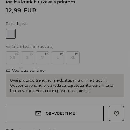
Majica kratkih rukava s printom
12,99
EUR
Boja
-
bijela
Veličina
(dostupno uskoro)
XS
S
M
L
XL
Vodič za veličine
Ovaj proizvod trenutno nije dostupan u online trgovini.
Odaberite veličinu proizvoda za koji ste zainteresirani kako
bismo vas obavijestili o njegovoj dostupnosti.
OBAVIJESTI ME