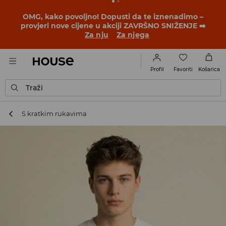
BACK TO SCHOOL
📒
Najbolje priče počinju prije prvog
školskog zvona. Započni školsku godinu u novom
outfitu!
Za nju
Za njega
Favoriti
Profil
Košarica
Traži
S kratkim rukavima