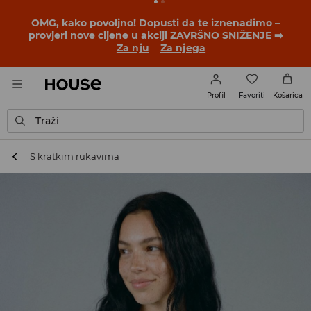
BACK TO SCHOOL
📒
Najbolje priče počinju prije prvog
školskog zvona. Započni školsku godinu u novom
outfitu!
Za nju
Za njega
Favoriti
Profil
Košarica
Traži
S kratkim rukavima