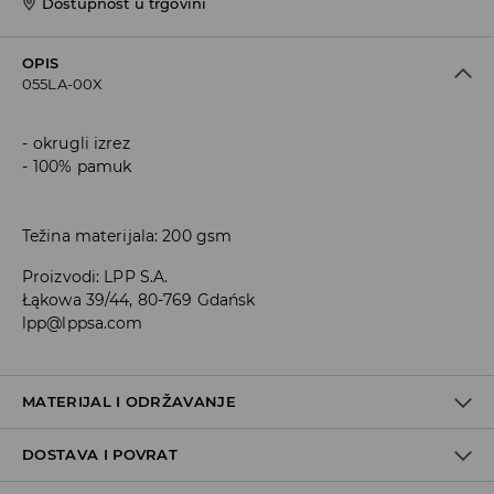
Dostupnost u trgovini
OPIS
055LA-00X
okrugli izrez
100% pamuk
Težina materijala: 200 gsm
Proizvodi
:
LPP S.A.
Łąkowa 39/44, 80-769 Gdańsk
lpp@lppsa.com
MATERIJAL I ODRŽAVANJE
DOSTAVA I POVRAT
100% PAMUK