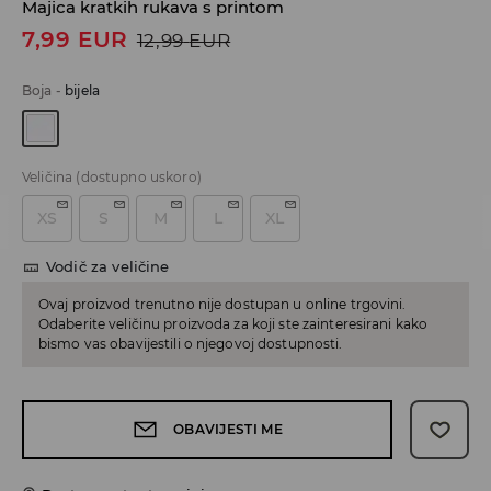
Majica kratkih rukava s printom
7,99
EUR
12,99
EUR
Boja
-
bijela
Veličina
(dostupno uskoro)
XS
S
M
L
XL
Vodič za veličine
Ovaj proizvod trenutno nije dostupan u online trgovini.
Odaberite veličinu proizvoda za koji ste zainteresirani kako
bismo vas obavijestili o njegovoj dostupnosti.
OBAVIJESTI ME