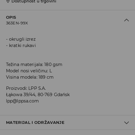
Dostupnost u trgovini
OPIS
363EN-99X
okrugli izrez
kratki rukavi
Težina materijala: 180 gsm
Model nosi veličinu: L
Visina modela: 189 cm
Proizvodi
:
LPP S.A.
Łąkowa 39/44, 80-769 Gdańsk
lpp@lppsa.com
MATERIJAL I ODRŽAVANJE