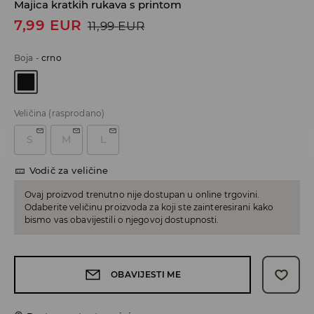
Majica kratkih rukava s printom
7,99
EUR
11,99
EUR
Boja
-
crno
Veličina
(rasprodano)
S
M
L
Vodič za veličine
Ovaj proizvod trenutno nije dostupan u online trgovini.
Odaberite veličinu proizvoda za koji ste zainteresirani kako
bismo vas obavijestili o njegovoj dostupnosti.
OBAVIJESTI ME