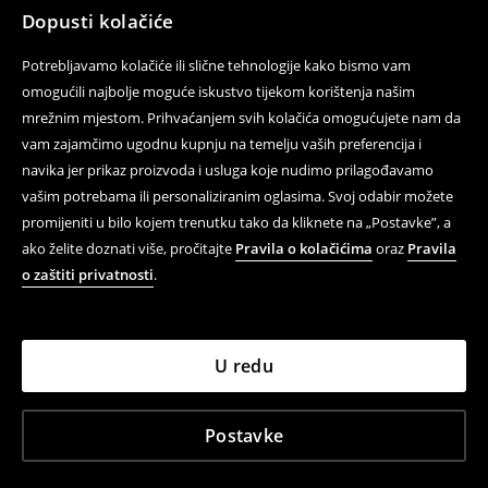
Dopusti kolačiće
Potrebljavamo kolačiće ili slične tehnologije kako bismo vam
omogućili najbolje moguće iskustvo tijekom korištenja našim
mrežnim mjestom. Prihvaćanjem svih kolačića omogućujete nam da
vam zajamčimo ugodnu kupnju na temelju vaših preferencija i
navika jer prikaz proizvoda i usluga koje nudimo prilagođavamo
vašim potrebama ili personaliziranim oglasima. Svoj odabir možete
promijeniti u bilo kojem trenutku tako da kliknete na „Postavke”, a
ako želite doznati više, pročitajte
Pravila o kolačićima
oraz
Pravila
o zaštiti privatnosti
.
U redu
Postavke