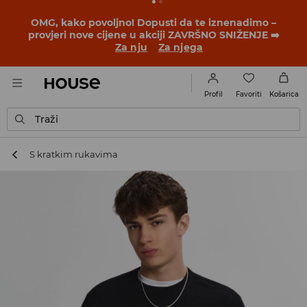
OMG, kako povoljno! Dopusti da te iznenadimo –
provjeri nove cijene u akciji ZAVRŠNO SNIŽENJE ➡️
Za nju
Za njega
Favoriti
Profil
Košarica
Traži
S kratkim rukavima