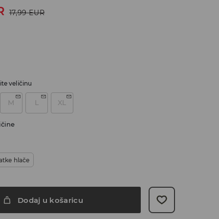
R
17,99
EUR
te veličinu
M
L
XL
ičine
atke hlače
Dodaj u košaricu