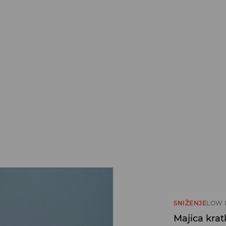
SNIŽENJE
LOW 
Majica krat