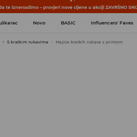
počinju prije prvog školskog zvona. Započni školsku godinu u
uškarac
Novo
BASIC
Influencers' Faves
S kratkim rukavima
Majica kratkih rukava s printom