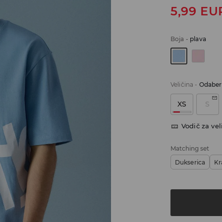
5,99
EU
Boja
-
plava
Veličina
-
Odaberi
XS
S
Vodič za vel
Matching set
Dukserica
Kr