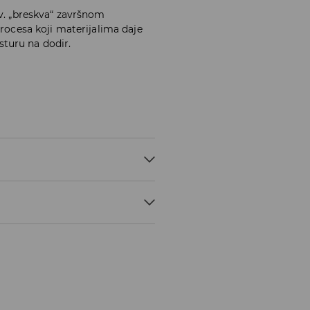
zv. „breskva“ završnom
procesa koji materijalima daje
turu na dodir.
ok za dostavu 5-7 radnih dana.