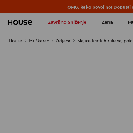
BACK TO SCHOOL
📒
Najbolje priče 
Završno Sniženje
Žena
M
House
Muškarac
Odjeća
Majice kratkih rukava, polo