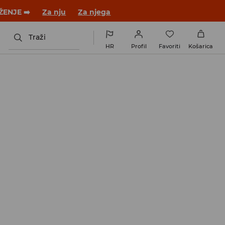
 novom outfitu!
Za nju
Za njega
Traži
HR
Profil
Favoriti
Košarica