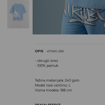
OPIS
470KG-55X
okrugli izrez
100% pamuk
Težina materijala: 240 gsm
Model nosi veličinu: L
Visina modela: 188 cm
PEACH EFFECT