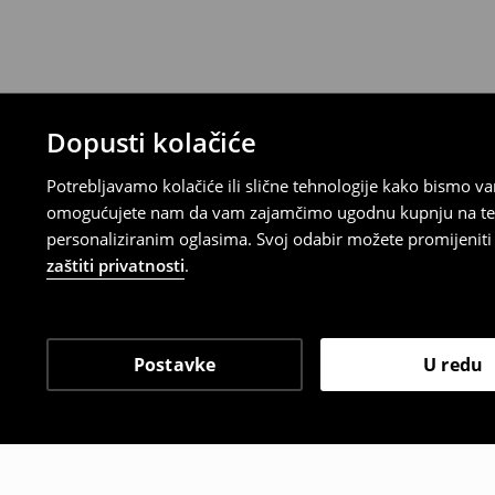
gdje ćete odabrati metodu besplatnog po
⟶
Povrat i izmjene u E-Trgovini
Dopusti kolačiće
Potrebljavamo kolačiće ili slične tehnologije kako bismo 
omogućujete nam da vam zajamčimo ugodnu kupnju na temelj
personaliziranim oglasima. Svoj odabir možete promijeniti u
zaštiti privatnosti
.
Postavke
U redu