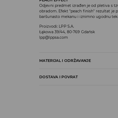
Odjevni predmet izrađen je od pletiva s t
obradom. Efekt "peach finish" rezultat je 
baršunasto mekanu i iznimno ugodnu teks
Proizvodi
:
LPP S.A.
Łąkowa 39/44, 80-769 Gdańsk
lpp@lppsa.com
MATERIJAL I ODRŽAVANJE
Materijal I
:
100% PAMUK
DOSTAVA I POVRAT
Uvjeti dostave
Zbog velikog broja narudžbi je trenutno r
Hvala na razumijevanju
Preuzimanje u trgovini
(5-7 radni dani)