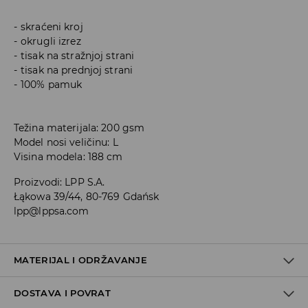
skraćeni kroj
okrugli izrez
tisak na stražnjoj strani
tisak na prednjoj strani
100% pamuk
Težina materijala: 200 gsm
Model nosi veličinu: L
Visina modela: 188 cm
Proizvodi
:
LPP S.A.
Łąkowa 39/44, 80-769 Gdańsk
lpp@lppsa.com
MATERIJAL I ODRŽAVANJE
DOSTAVA I POVRAT
100% PAMUK