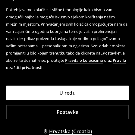
Potrebljavamo kolačiće ili slične tehnologije kako bismo vam
omogućili najbolje moguće iskustvo tijekom korištenja našim
mrežnim mjestom. Prihvaćanjem svih kolačića omogućujete nam da
vam zajamčimo ugodnu kupnju na temelju vaših preferencija i
navika jer prikaz proizvoda i usluga koje nudimo prilagođavamo
vašim potrebama ili personaliziranim oglasima. Svoj odabir možete
promijeniti u bilo kojem trenutku tako da kliknete na „Postavke”, a
ako želite doznati više, pročitajte
Pravila o kolačićima
oraz
Pravila
o zaštiti privatnosti
.
U redu
Postavke
Hrvatska (Croatia)