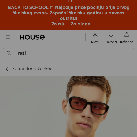
BACK TO SCHOOL
📒
Najbolje priče počinju prije prvog
školskog zvona. Započni školsku godinu u novom
outfitu!
Za nju
Za njega
Favoriti
Profil
Košarica
Traži
S kratkim rukavima