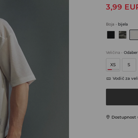
3,99
EU
Boja
-
bijela
Veličina
-
Odaberi
XS
S
Vodič za vel
Dostupnost u