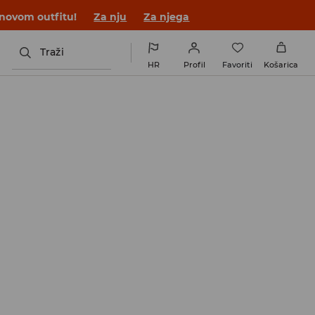
 novom outfitu!
Za nju
Za njega
Traži
HR
Profil
Favoriti
Košarica