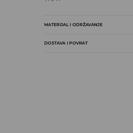
MATERIJAL I ODRŽAVANJE
100% POLIESTERSKO VLAKNO
DOSTAVA I POVRAT
Uvjeti dostave
Zbog velikog broja narudžbi je trenutno r
Hvala na razumijevanju
Preuzimanje u trgovini
(5-7 radni dani)
0,00 EUR
/ Online payment (PayPal, PayU, Googl
DPD Pickup lokacija
(5 -7 radni dani)
5,99 EUR
/ Online payment (PayPal, PayU, Googl
Standardni kurir
(5-7 radni dani)
5,99 EUR
/ Online payment (PayPal, PayU, Googl