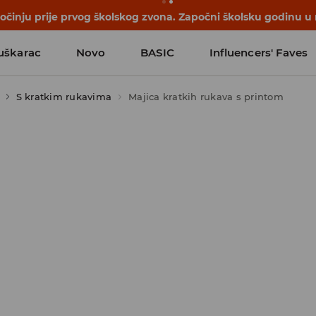
počinju prije prvog školskog zvona. Započni školsku godinu u
uškarac
Novo
BASIC
Influencers' Faves
S kratkim rukavima
Majica kratkih rukava s printom