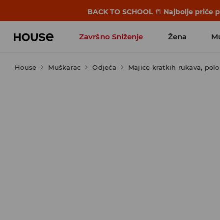
BACK TO SCHOOL
📒
Najbolje priče 
Završno Sniženje
Žena
M
House
Muškarac
Odjeća
Majice kratkih rukava, polo