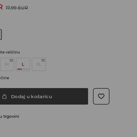
R
17,99
EUR
te veličinu
M
L
XL
ičine
Dodaj u košaricu
 trgovini