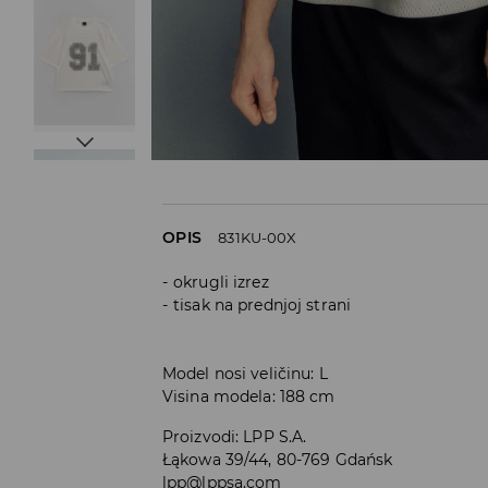
OPIS
831KU-00X
okrugli izrez
tisak na prednjoj strani
Model nosi veličinu: L
Visina modela: 188 cm
Proizvodi
:
LPP S.A.
Łąkowa 39/44, 80-769 Gdańsk
lpp@lppsa.com