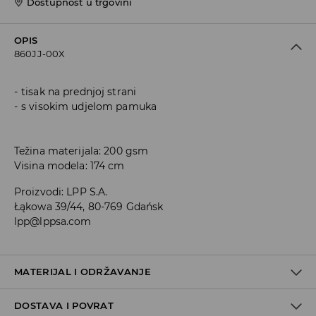
Dostupnost u trgovini
OPIS
860JJ-00X
tisak na prednjoj strani
s visokim udjelom pamuka
Težina materijala: 200 gsm
Visina modela: 174 cm
Proizvodi
:
LPP S.A.
Łąkowa 39/44, 80-769 Gdańsk
lpp@lppsa.com
MATERIJAL I ODRŽAVANJE
DOSTAVA I POVRAT
PRVA TKANINA
:
100% PAMUK