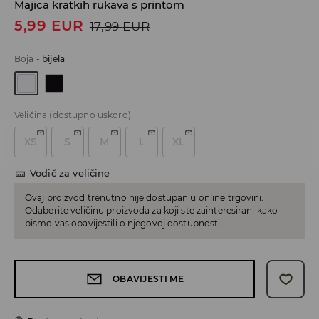
Majica kratkih rukava s printom
5,99
EUR
17,99
EUR
Boja
-
bijela
Veličina
(dostupno uskoro)
XS
S
M
L
XL
Vodič za veličine
Ovaj proizvod trenutno nije dostupan u online trgovini.
Odaberite veličinu proizvoda za koji ste zainteresirani kako
bismo vas obavijestili o njegovoj dostupnosti.
OBAVIJESTI ME