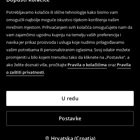
Potrebljavamo kolačiće ili slične tehnologije kako bismo vam
omogućili najbolje moguće iskustvo tijekom korištenja našim
mrežnim mjestom. Prihvaćanjem svih kolačića omogućujete nam da
vam zajamčimo ugodnu kupnju na temelju vaših preferencija i
navika jer prikaz proizvoda i usluga koje nudimo prilagođavamo
vašim potrebama ili personaliziranim oglasima. Svoj odabir možete
promijeniti u bilo kojem trenutku tako da kliknete na „Postavke”, a
ako želite doznati više, pročitajte
Pravila o kolačićima
oraz
Pravila
o zaštiti privatnosti
.
U redu
Postavke
Hrvatska (Croatia)