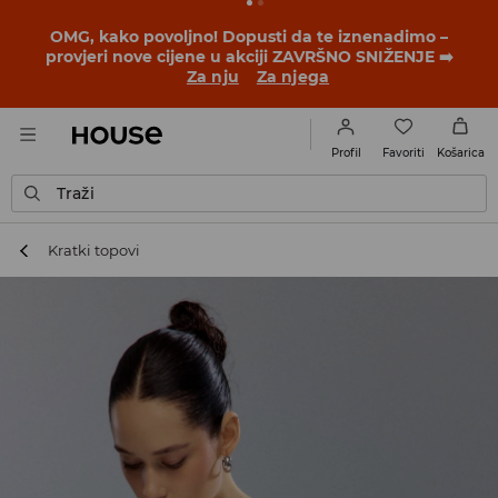
OMG, kako povoljno! Dopusti da te iznenadimo –
provjeri nove cijene u akciji ZAVRŠNO SNIŽENJE ➡️
Za nju
Za njega
Favoriti
Profil
Košarica
Traži
Kratki topovi