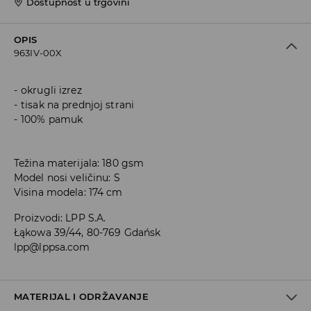
Dostupnost u trgovini
OPIS
963IV-00X
okrugli izrez
tisak na prednjoj strani
100% pamuk
Težina materijala: 180 gsm
Model nosi veličinu: S
Visina modela: 174 cm
Proizvodi
:
LPP S.A.
Łąkowa 39/44, 80-769 Gdańsk
lpp@lppsa.com
MATERIJAL I ODRŽAVANJE