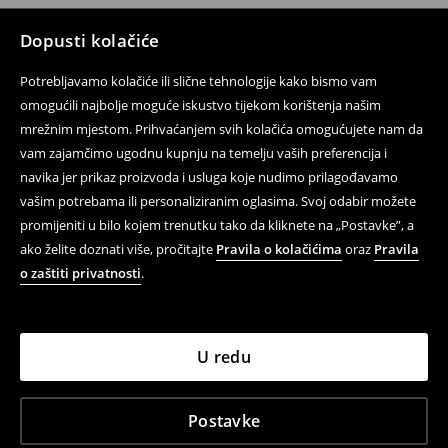
Dopusti kolačiće
Potrebljavamo kolačiće ili slične tehnologije kako bismo vam
omogućili najbolje moguće iskustvo tijekom korištenja našim
mrežnim mjestom. Prihvaćanjem svih kolačića omogućujete nam da
vam zajamčimo ugodnu kupnju na temelju vaših preferencija i
navika jer prikaz proizvoda i usluga koje nudimo prilagođavamo
vašim potrebama ili personaliziranim oglasima. Svoj odabir možete
promijeniti u bilo kojem trenutku tako da kliknete na „Postavke”, a
ako želite doznati više, pročitajte
Pravila o kolačićima
oraz
Pravila
o zaštiti privatnosti
.
U redu
Postavke