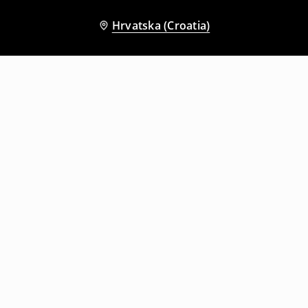
Hrvatska (Croatia)
Drugi kupci su također odabrali