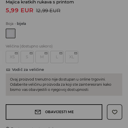
Majica kratkih rukava s printom
5,99
EUR
12,99
EUR
Boja
-
bijela
Veličina
(dostupno uskoro)
XS
S
M
L
XL
Vodič za veličine
Ovaj proizvod trenutno nije dostupan u online trgovini.
Odaberite veličinu proizvoda za koji ste zainteresirani kako
bismo vas obavijestili o njegovoj dostupnosti.
OBAVIJESTI ME