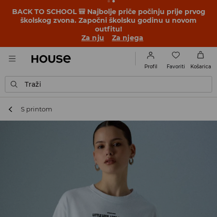
BACK TO SCHOOL 🎒 Najbolje priče počinju prije prvog
školskog zvona. Započni školsku godinu u novom
outfitu!
Za nju
Za njega
Favoriti
Profil
Košarica
Traži
S printom