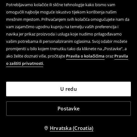
Potrebljavamo kolačiće ili slične tehnologije kako bismo vam
omogućili najbolje moguće iskustvo tijekom korištenja našim
mrežnim mjestom. Prihvaćanjem svih kolačića omogućujete nam da
vam zajamčimo ugodnu kupnju na temelju vaših preferencija i
navika jer prikaz proizvoda i usluga koje nudimo prilagođavamo
vašim potrebama ili personaliziranim oglasima. Svoj odabir možete
promijeniti u bilo kojem trenutku tako da kliknete na „Postavke”, a
ako želite doznati više, pročitajte
Pravila o kolačićima
oraz
Pravila
o zaštiti privatnosti
.
U redu
Postavke
Hrvatska (Croatia)