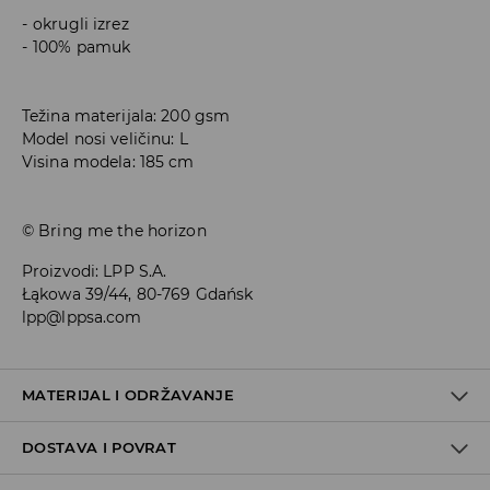
okrugli izrez
100% pamuk
Težina materijala: 200 gsm
Model nosi veličinu: L
Visina modela: 185 cm
© Bring me the horizon
Proizvodi
:
LPP S.A.
Łąkowa 39/44, 80-769 Gdańsk
lpp@lppsa.com
MATERIJAL I ODRŽAVANJE
DOSTAVA I POVRAT
100% PAMUK