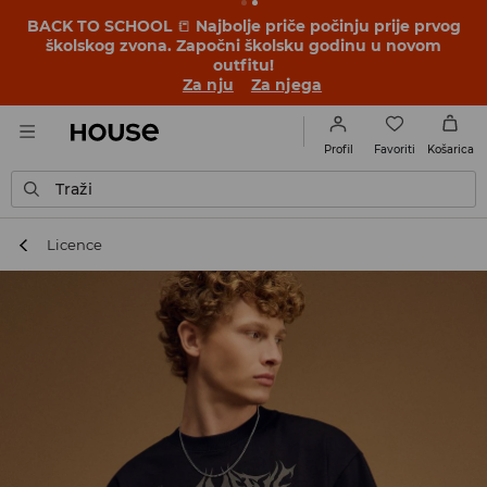
BACK TO SCHOOL
📒
Najbolje priče počinju prije prvog
školskog zvona. Započni školsku godinu u novom
outfitu!
Za nju
Za njega
Favoriti
Profil
Košarica
Traži
Licence