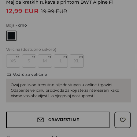
Majica kratkih rukava s printom BWT Alpine F1
12,99
EUR
19,99
EUR
Boja
-
crno
Veličina
(dostupno uskoro)
XS
S
M
L
XL
Vodič za veličine
Ovaj proizvod trenutno nije dostupan u online trgovini.
Odaberite veličinu proizvoda za koji ste zainteresirani kako
bismo vas obavijestili o njegovoj dostupnosti.
OBAVIJESTI ME