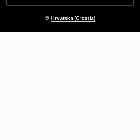
Hrvatska (Croatia)
Drugi kupci su također odabrali