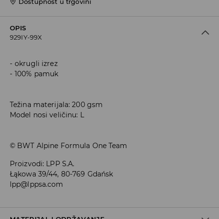
Dostupnost u trgovini
OPIS
929IY-99X
okrugli izrez
100% pamuk
Težina materijala: 200 gsm
Model nosi veličinu: L
© BWT Alpine Formula One Team
Proizvodi
:
LPP S.A.
Łąkowa 39/44, 80-769 Gdańsk
lpp@lppsa.com