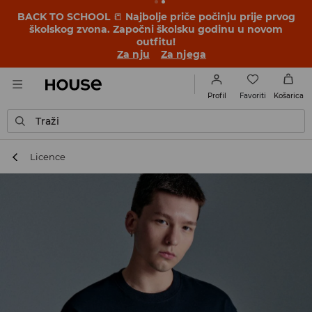
BACK TO SCHOOL
📒
Najbolje priče počinju prije prvog
školskog zvona. Započni školsku godinu u novom
outfitu!
Za nju
Za njega
Favoriti
Profil
Košarica
Traži
Licence