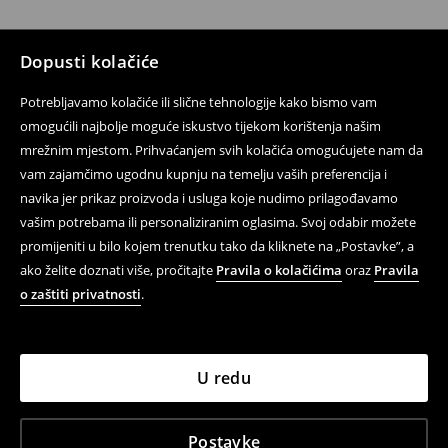
Dopusti kolačiće
Potrebljavamo kolačiće ili slične tehnologije kako bismo vam
omogućili najbolje moguće iskustvo tijekom korištenja našim
mrežnim mjestom. Prihvaćanjem svih kolačića omogućujete nam da
vam zajamčimo ugodnu kupnju na temelju vaših preferencija i
navika jer prikaz proizvoda i usluga koje nudimo prilagođavamo
vašim potrebama ili personaliziranim oglasima. Svoj odabir možete
promijeniti u bilo kojem trenutku tako da kliknete na „Postavke”, a
ako želite doznati više, pročitajte
Pravila o kolačićima
oraz
Pravila
o zaštiti privatnosti
.
U redu
Postavke