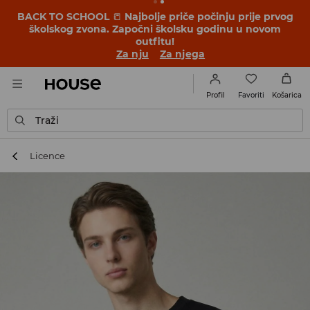
BACK TO SCHOOL
📒
Najbolje priče počinju prije prvog
školskog zvona. Započni školsku godinu u novom
outfitu!
Za nju
Za njega
Favoriti
Profil
Košarica
Traži
Licence