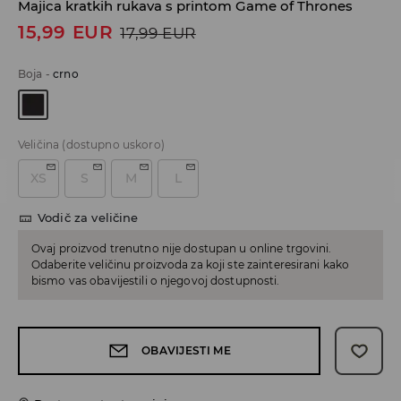
Majica kratkih rukava s printom Game of Thrones
15,99
EUR
17,99
EUR
Boja
-
crno
Veličina
(dostupno uskoro)
XS
S
M
L
Vodič za veličine
Ovaj proizvod trenutno nije dostupan u online trgovini.
Odaberite veličinu proizvoda za koji ste zainteresirani kako
bismo vas obavijestili o njegovoj dostupnosti.
OBAVIJESTI ME