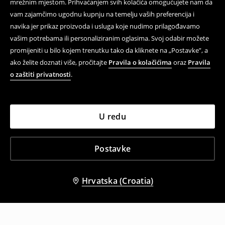
mrežnim mjestom. Prihvaćanjem svih kolačića omogućujete nam da
vam zajamčimo ugodnu kupnju na temelju vaših preferencija i
navika jer prikaz proizvoda i usluga koje nudimo prilagođavamo
vašim potrebama ili personaliziranim oglasima. Svoj odabir možete
promijeniti u bilo kojem trenutku tako da kliknete na „Postavke”, a
ako želite doznati više, pročitajte
Pravila o kolačićima
oraz
Pravila
o zaštiti privatnosti
.
U redu
Postavke
Hrvatska (Croatia)