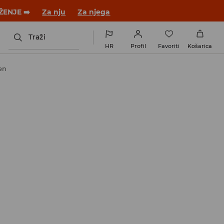
 novom outfitu!
Za nju
Za njega
Traži
HR
Profil
Favoriti
Košarica
en