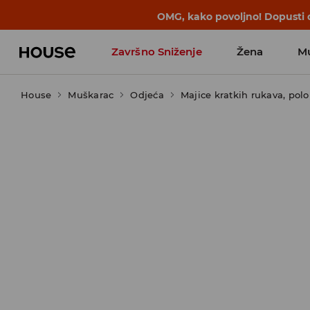
BACK TO SCHOOL
📒
Najbolje priče 
Završno Sniženje
Žena
M
House
Muškarac
Odjeća
Majice kratkih rukava, polo