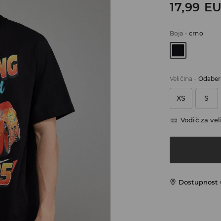
17,99
E
Boja
-
crno
Veličina
-
Odaberi
XS
S
Vodič za vel
Dostupnost u