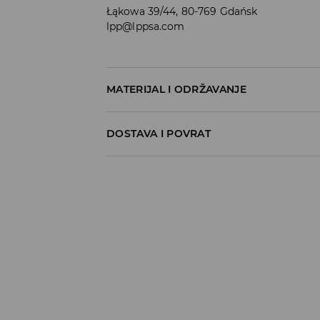
Łąkowa 39/44, 80-769 Gdańsk
lpp@lppsa.com
MATERIJAL I ODRŽAVANJE
100% PAMUK
DOSTAVA I POVRAT
Uvjeti dostave
Zbog velikog broja narudžbi je trenutno r
Hvala na razumijevanju
Preuzimanje u trgovini
(5-7 radni dani)
0,00 EUR
/ Online payment (PayPal, PayU, Googl
DPD Pickup lokacija
(5 -7 radni dani)
5,99 EUR
/ Online payment (PayPal, PayU, Googl