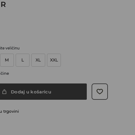
UR
te veličinu
M
L
XL
XXL
ičine
Dodaj u košaricu
 trgovini