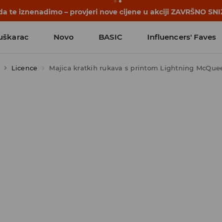
počinju prije prvog školskog zvona. Započni školsku godinu u
uškarac
Novo
BASIC
Influencers' Faves
Licence
Majica kratkih rukava s printom Lightning McQue