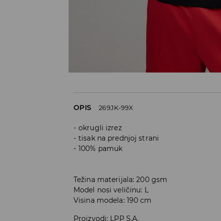
OPIS
269JK-99X
okrugli izrez
tisak na prednjoj strani
100% pamuk
Težina materijala: 200 gsm
Model nosi veličinu: L
Visina modela: 190 cm
Proizvodi
:
LPP S.A.